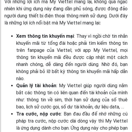
Với những lợi ích mà My Viettel mang lại, không quá ngạc
nhiên khi ứng dụng này đang dần phủ sóng, được đông đảo
người dung thiết bị điện thoại thông minh sử dụng. Dưới đây
là những lợi ích nổi bật mà My Viettel mang lại
:
Xem thông tin khuyến mại
: Thay vì ngồi chờ tin nhắn
khuyến mãi từ tổng đài hoặc phải tìm kiếm thông tin
trên fanpage của Viettel; với app My Viettel, mọi
thông tin khuyến mãi đều được cập nhật một cách
nhanh chóng, dễ dàng đến người dùng. Nhờ đó, bạn
không phải bỏ lỡ bất kỳ thông tin khuyến mãi hấp dẫn
nào.
Quản lý tài khoản
: My Viettel giúp người dùng nắm
bắt các thông tin có liên quan đến tài khoản của mình
như: thông tin về sim, thời hạn sử dụng của số thuê
bao, lịch sử cước gọi, số dư tài khoản, dự liệu data, …
Tra cước, nộp cước
: Bạn đau đầu để nhớ những cú
pháp tra cước, nộp cước dài dòng vậy thì My Viettel
là ứng dụng dành cho bạn. Ứng dụng này cho phép bạn