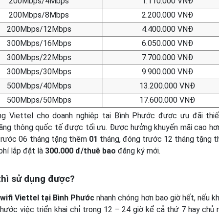
200Mbps/4Mbps
1.110.000 VNĐ
200Mbps/8Mbps
2.200.000 VNĐ
200Mbps/12Mbps
4.400.000 VNĐ
300Mbps/16Mbps
6.050.000 VNĐ
300Mbps/22Mbps
7.700.000 VNĐ
300Mbps/30Mbps
9.900.000 VNĐ
500Mbps/40Mbps
13.200.000 VNĐ
500Mbps/50Mbps
17.600.000 VNĐ
g Viettel cho doanh nghiệp tại Bình Phước được ưu đãi thiế
 băng thông quốc tế được tối ưu. Được hưởng khuyến mãi cao hơ
 trước 06 tháng tặng thêm
01
tháng, đóng trước 12 tháng tặng 
hí lắp đặt là
300.000 đ/thuê bao
đăng ký mới.
 thì sử dụng được?
 wifi Viettel tại Bình Phước
nhanh chóng hơn bao giờ hết, nếu k
Phước việc triển khai chỉ trong 12 – 24 giờ kể cả thứ 7 hay chủ 