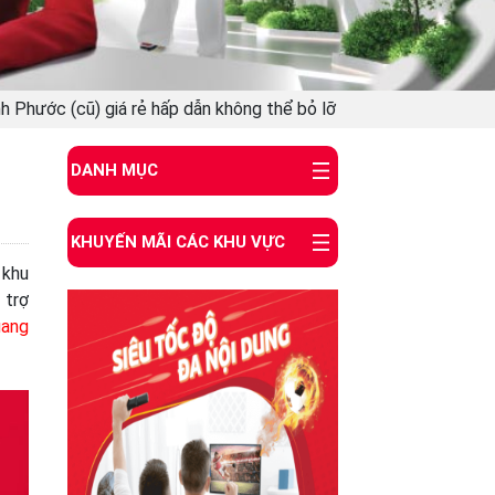
nh Phước (cũ) giá rẻ hấp dẫn không thể bỏ lỡ
DANH MỤC
KHUYẾN MÃI CÁC KHU VỰC
 khu
 trợ
uang