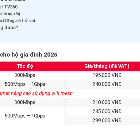
tel TV360
i 30 người)
 (30 người trở lên):
ụng được?
 cho hộ gia đình 2026
Tốc độ
Giá/tháng (đã VAT)
300Mbps
195.000 VNĐ
500Mbps – 1Gbps
240.000 VNĐ
ternet nâng cao sử dụng wifi mesh:
300Mbps
210.000 VNĐ
245.000 VNĐ
500Mbps – 1Gbps
299.000 VNĐ