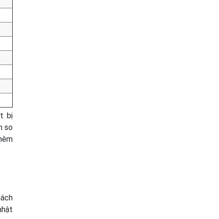
t bị
n so
thêm
hách
nhật