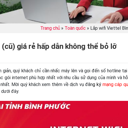
Trang chủ
»
Toàn quốc
»
Lắp wifi Viettel Bì
 (cũ) giá rẻ hấp dẫn không thể bỏ lỡ
n giản, quý khách chỉ cần nhấc máy lên và gọi đến số hotline tại
 gói internet phù hợp nhất với nhu cầu sử dụng của mình và hỗ
 nhất. Mời quý khách xem thêm về dịch vụ đăn
g ký
mạng cáp q
 dưới đây.