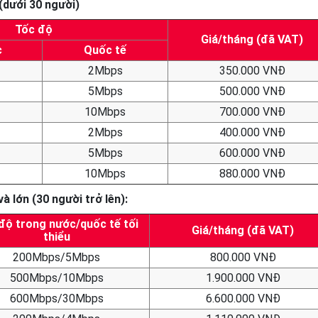
(dưới 30 người)
Tốc độ
Giá/tháng (đã VAT)
c
Quốc tế
2Mbps
350.000 VNĐ
5Mbps
500.000 VNĐ
10Mbps
700.000 VNĐ
2Mbps
400.000 VNĐ
5Mbps
600.000 VNĐ
10Mbps
880.000 VNĐ
 lớn (30 người trở lên):
độ trong nước/quốc tế tối
Giá/tháng (đã VAT)
thiểu
200Mbps/5Mbps
800.000 VNĐ
500Mbps/10Mbps
1.900.000 VNĐ
600Mbps/30Mbps
6.600.000 VNĐ