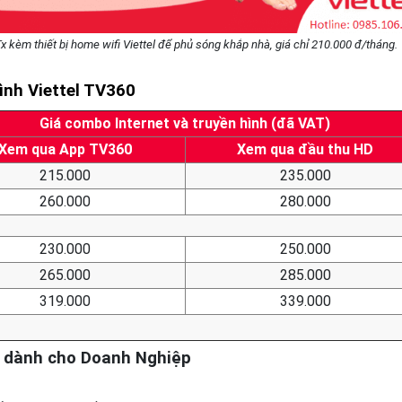
 kèm thiết bị home wifi Viettel để phủ sóng khắp nhà, giá chỉ 210.000 đ/tháng.
ình Viettel TV360
Giá combo Internet và truyền hình (đã VAT)
Xem qua App TV360
Xem qua đầu thu HD
215.000
235.000
260.000
280.000
230.000
250.000
265.000
285.000
319.000
339.000
ớc dành cho Doanh Nghiệp