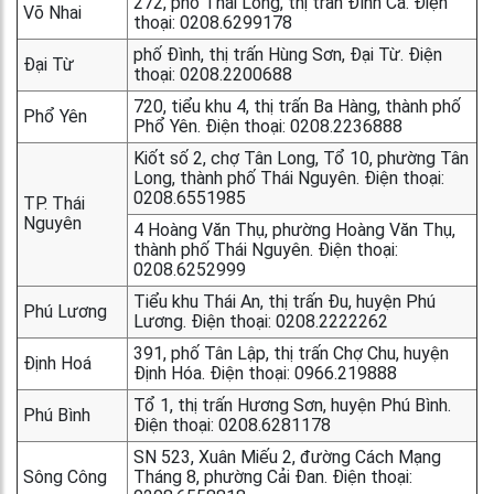
272, phố Thái Long, thị trấn Đình Cả. Điện
Võ Nhai
thoại: 0208.6299178
phố Đình, thị trấn Hùng Sơn, Đại Từ. Điện
Đại Từ
thoại: 0208.2200688
720, tiểu khu 4, thị trấn Ba Hàng, thành phố
Phổ Yên
Phổ Yên. Điện thoại: 0208.2236888
Kiốt số 2, chợ Tân Long, Tổ 10, phường Tân
Long, thành phố Thái Nguyên. Điện thoại:
0208.6551985
TP. Thái
Nguyên
4 Hoàng Văn Thụ, phường Hoàng Văn Thụ,
thành phố Thái Nguyên. Điện thoại:
0208.6252999
Tiểu khu Thái An, thị trấn Đu, huyện Phú
Phú Lương
Lương. Điện thoại: 0208.2222262
391, phố Tân Lập, thị trấn Chợ Chu, huyện
Định Hoá
Định Hóa. Điện thoại: 0966.219888
Tổ 1, thị trấn Hương Sơn, huyện Phú Bình.
Phú Bình
Điện thoại: 0208.6281178
SN 523, Xuân Miếu 2, đường Cách Mạng
Sông Công
Tháng 8, phường Cải Đan. Điện thoại: