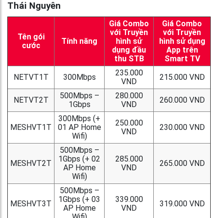
Thái Nguyên
Giá Combo
Giá Combo
với Truyền
với Truyền
Tên gói
Tính năng
hình sử
hình sử dụng
cước
dụng đầu
App trên
thu STB
Smart TV
235.000
NETVT1T
300Mbps
215.000 VND
VND
500Mbps –
280.000
NETVT2T
260.000 VND
1Gbps
VND
300Mbps (+
250.000
MESHVT1T
01 AP Home
230.000 VND
VND
Wifi)
500Mbps –
1Gbps (+ 02
285.000
MESHVT2T
265.000 VND
AP Home
VND
Wifi)
500Mbps –
1Gbps (+ 03
339.000
MESHVT3T
319.000 VND
AP Home
VND
Wifi)