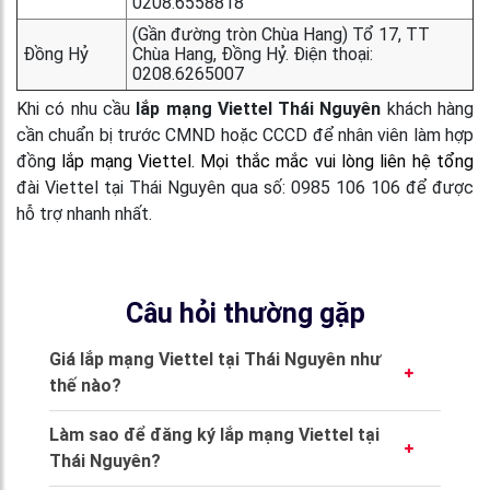
0208.6558818
(Gần đường tròn Chùa Hang) Tổ 17, TT
Đồng Hỷ
Chùa Hang, Đồng Hỷ. Điện thoại:
0208.6265007
Khi có nhu cầu
lắp mạng Viettel Thái Nguyên
khách hàng
cần chuẩn bị trước CMND hoặc CCCD để nhân viên làm hợp
đồn
g lắp mạng Viettel. Mọi thắc mắc vui lòng liên hệ tổng
đài Viettel tại Thái Nguyên qua số: 0985 106 106 để được
hỗ trợ nhanh nhất.
Câu hỏi thường gặp
Giá lắp mạng Viettel tại Thái Nguyên như
thế nào?
Giá từ 195.000 VNĐ/tháng cho gói NETVT1T,
Làm sao để đăng ký lắp mạng Viettel tại
240.000 VNĐ/tháng cho NETVT2T, và từ
Thái Nguyên?
210.000 VNĐ/tháng cho các gói MESHVT.