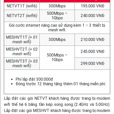
NETVT1T
(wifi6)
300Mbps
195.000 VNĐ
500Mbps –
NETVT2T
(wifi6)
240.000 VNĐ
1Gbps
Gói cước internet nâng cao sử dụng kèm 1 – 3 thiết bị
mesh wifi:
MESHVT1T
(+ 01
300Mbps
210.000 VNĐ
mesh wifi)
MESHVT2T
(+ 02
245.000 VNĐ
mesh wifi)
500Mbps –
1Gbps
MESHVT3T
(+ 03
299.000 VNĐ
mesh wifi)
Phí lắp đặt 300.000đ
Đóng trước 12 tháng tặng thêm 01 tháng miễn phí.
Lắp đặt các gói NETVT khách hàng được trang bị modem
wifi thế hệ 6 băng tần kép song song (2.4GHz và 5.0GHz).
Lắp đặt các gói MESHVT khách hàng được trang bị modem