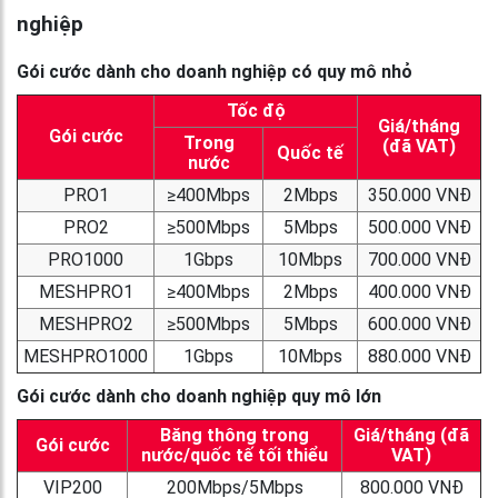
nghiệp
Gói cước dành cho doanh nghiệp có quy mô nhỏ
Tốc độ
Giá/tháng
Gói cước
Trong
(đã VAT)
Quốc tế
nước
PRO1
≥400Mbps
2Mbps
350.000 VNĐ
PRO2
≥500Mbps
5Mbps
500.000 VNĐ
PRO1000
1Gbps
10Mbps
700.000 VNĐ
MESHPRO1
≥400Mbps
2Mbps
400.000 VNĐ
MESHPRO2
≥500Mbps
5Mbps
600.000 VNĐ
MESHPRO1000
1Gbps
10Mbps
880.000 VNĐ
Gói cước dành cho doanh nghiệp quy mô lớn
Băng thông trong
Giá/tháng (đã
Gói cước
nước/quốc tế tối thiểu
VAT)
VIP200
200Mbps/5Mbps
800.000 VNĐ