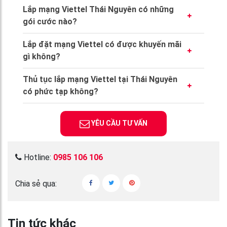
liên hệ tổng đài 0985 106 106 để được tư
Lắp mạng Viettel Thái Nguyên có những
vấn và đăng ký nhanh chóng.
gói cước nào?
Các gói cước bao gồm NETVT1T (300Mbps),
Lắp đặt mạng Viettel có được khuyến mãi
NETVT2T (500Mbps), MESHVT1T
gì không?
(300Mbps), và MESHVT2T (500Mbps –
Khách hàng được miễn phí thiết bị modem
1Gbps), ngoài ra còn có các gói cước dành
Thủ tục lắp mạng Viettel tại Thái Nguyên
wifi 6, có khuyến mãi 01 tháng cước miễn phí
cho Doanh Nghiệp.
có phức tạp không?
nếu thanh toán trước 12 tháng.
Thủ tục đơn giản, chỉ cần cung cấp
CMND/CCCD hoặc hộ chiếu, và ký hợp đồng
YÊU CẦU TƯ VẤN
trực tuyến.
Hotline:
0985 106 106
Chia sẻ qua:
Tin tức khác