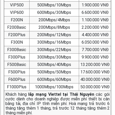
VIP500
500Mbps/10Mbps
1.900.000 VNĐ
VIP600
600Mbps/30Mbps
6.600.000 VNĐ
F200N
200Mbps/4Mbps
1.100.000 VNĐ
F200Basic
200Mbps/8Mbps
2.200.000 VNĐ
F200Plus
200Mbps/12Mbps
4.400.000 VNĐ
F300N
300Mbps/16Mbps
6.050.000 VNĐ
F300Basic
300Mbps/22Mbps
7.700.000 VNĐ
F300Plus
300Mbps/30Mbps
9.900.000 VNĐ
F500Basic
500Mbps/40Mbps
13.200.000 VNĐ
F500Plus
500Mbps/50Mbps
17.600.000 VNĐ
F600Plus
600Mbps/60Mbps
40.000.000 VNĐ
F1000Plus
1000Mbps/100Mbps
50.000.000 VNĐ
Khách hàng
lắp mạng Viettel tại Thái Nguyên
các gói
cước dành cho doanh nghiệp được miễn phí thiết bị cân
bằng tải, địa chỉ IP tĩnh miễn phí. Hoà mạng trả trước 6
tháng tặng thêm 1 tháng, trả trước 12 tháng tặng thêm 2
tháng miễn phí.