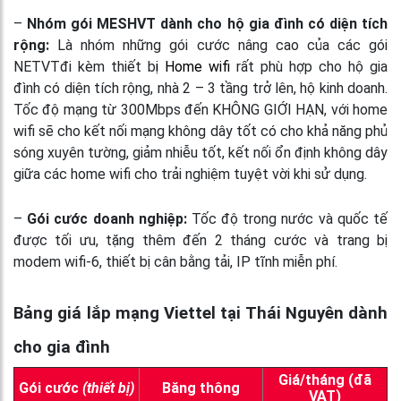
–
Nhóm gói MESHVT dành cho hộ gia đình có diện tích
rộng:
Là nhóm những gói cước nâng cao của các gói
NETVTđi kèm thiết b
ị Home wif
i
rất phù hợp cho hộ gia
đình có diện tích rộng, nhà 2 – 3 tầng trở lên, hộ kinh doanh.
Tốc độ mạng từ 300Mbps đến KHÔNG GIỚI HẠN, với home
wifi sẽ cho kết nối mạng không dây tốt có cho khả năng phủ
sóng xuyên tường, giảm nhiễu tốt, kết nối ổn định không dây
giữa các home wifi cho trải nghiệm tuyệt vời khi sử dụng.
–
Gói cước doanh nghiệp:
Tốc độ trong nước và quốc tế
được tối ưu, tặng thêm đến 2 tháng cước và trang bị
modem wifi-6, thiết bị cân bằng tải, IP tĩnh miễn phí.
Bảng giá lắp mạng Viettel tại Thái Nguyên dành
cho gia đình
Giá/tháng (đã
Gói cước
(thiết bị)
Băng thông
VAT)