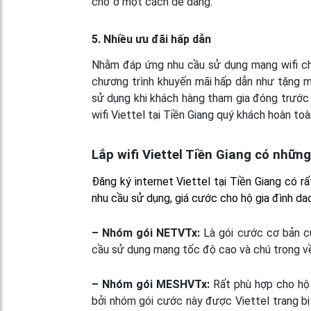
chổ ở một cách dễ dàng.
5. Nhiều ưu đãi hấp dẫn
Nhằm đáp ứng nhu cầu sử dụng mạng wifi ch
chương trình khuyến mãi hấp dẫn như tặng m
sử dụng khi khách hàng tham gia đóng trước 1
wifi Viettel tại Tiền Giang quý khách hoàn to
Lắp wifi Viettel Tiền Giang có nhữn
Đăng ký internet Viettel tại Tiền Giang có r
nhu cầu sử dụng, giá cước cho hộ gia đình d
– Nhóm gói NETVTx:
Là gói cước cơ bản c
cầu sử dụng mạng tốc độ cao và chú trọng về 
– Nhóm gói MESHVTx:
Rất phù hợp cho hộ g
bởi nhóm gói cước này được Viettel trang bị