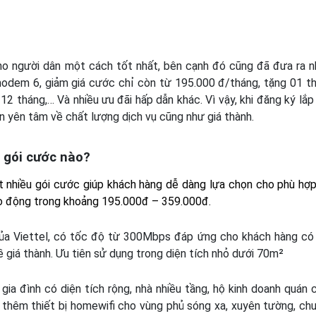
o người dân một cách tốt nhất, bên cạnh đó cũng đã đưa ra n
odem 6, giảm giá cước chỉ còn từ 195.000 đ/tháng, tặng 01 t
2 tháng,… Và nhiều ưu đãi hấp dẫn khác. Vì vậy, khi đăng ký lắp
àn yên tâm về chất lượng dịch vụ cũng như giá thành.
g gói cước nào?
ất nhiều gói cước giúp khách hàng dễ dàng lựa chọn cho phù hợp
ao động trong khoảng 195.000đ – 359.000đ.
ủa Viettel, có tốc độ từ 300Mbps đáp ứng cho khách hàng có
giá thành. Ưu tiên sử dụng trong diện tích nhỏ dưới 70m²
ia đình có diện tích rộng, nhà nhiều tầng, hộ kinh doanh quán 
 thêm thiết bị homewifi cho vùng phủ sóng xa, xuyên tường, ch