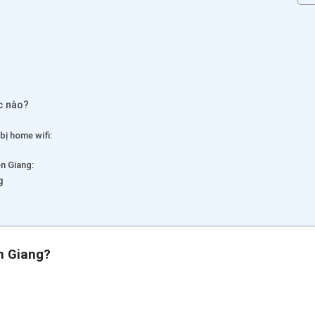
c nào?
bị home wifi:
n Giang:
g
ền Giang?