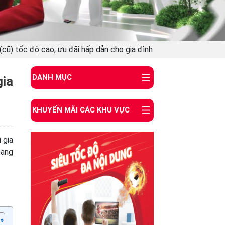
 (cũ) tốc độ cao, ưu đãi hấp dẫn cho gia đình
DANH MỤC
gia
KHUYẾN MÃI CÁC KHU VỰC
 gia
mang