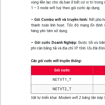
vùng liền lạc cho dù bạn ở bất cứ vị trí tro
1 – 3 node wifi tuỳ theo gói cước áp dụng.
– Gói Combo wifi và truyền hình:
Rất phù hợ
thanh toán linh hoạt. Tốc độ mạng ổn định v
hàng yên tâm sử dụng.
– Gói cước Doanh Nghiệp:
Được tối ưu băn
phí cân bằng tải và địa chỉ IP tĩnh. Ưu đãi đ
Các gói cước wifi truyền thống:
Gói cước
NETVT1_T
NETVT2_T
Vật tư triển khai: Modem wifi 2 băng tần kép