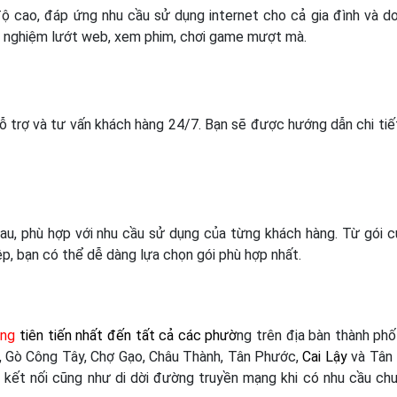
độ cao, đáp ứng nhu cầu sử dụng internet cho cả gia đình và d
rải nghiệm lướt web, xem phim, chơi game mượt mà.
hỗ trợ và tư vấn khách hàng 24/7. Bạn sẽ được hướng dẫn chi tiế
hau, phù hợp với nhu cầu sử dụng của từng khách hàng. Từ gói 
p, bạn có thể dễ dàng lựa chọn gói phù hợp nhất.
ang
tiên tiến nhất đến tất cả các phườ
ng trên địa bàn thành ph
, Gò Công Tây, Chợ Gạo, Châu Thành, Tân Phước,
Cai Lậy
và Tân
 kết nối cũng như di dời đường truyền mạng khi có nhu cầu ch