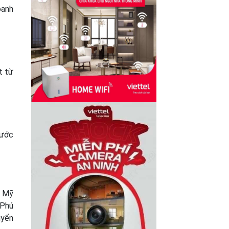
oanh
t từ
cước
ố Mỹ
 Phú
uyển