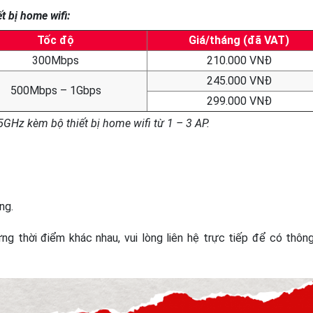
 bị home wifi:
Tốc độ
Giá/tháng (đã VAT)
300Mbps
210.000 VNĐ
245.000 VNĐ
500Mbps – 1Gbps
299.000 VNĐ
5GHz kèm bộ thiết bị home wifi từ 1 – 3 AP.
ng.
g thời điểm khác nhau, vui lòng liên hệ trực tiếp để có thông