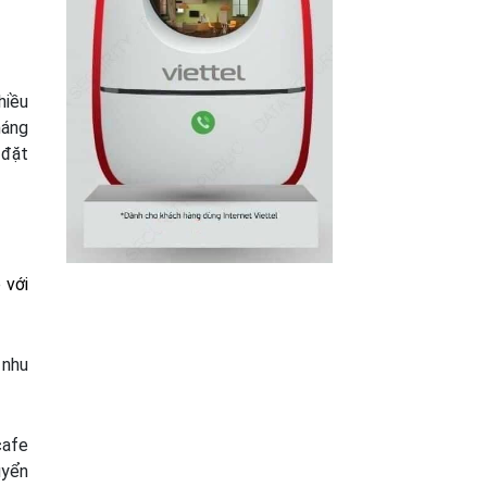
hiều
háng
 đặt
 với
 nhu
cafe
uyển