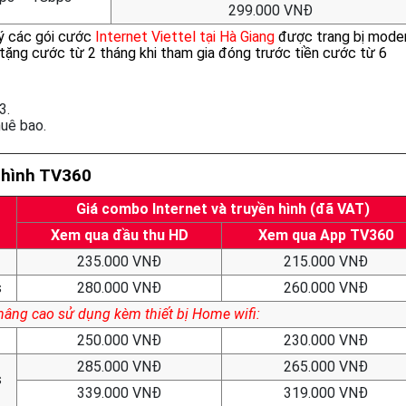
299.000 VNĐ
ký các gói cước
Internet Viettel tại Hà Giang
được trang bị mod
 tặng cước từ 2 tháng khi tham gia đóng trước tiền cước từ 6
3.
uê bao.
n hình TV360
Giá combo Internet và truyền hình (đã VAT)
Xem qua đầu thu HD
Xem qua App TV360
235.000 VNĐ
215.000 VNĐ
s
280.000 VNĐ
260.000 VNĐ
 nâng cao sử dụng kèm thiết bị Home wifi:
250.000 VNĐ
230.000 VNĐ
285.000 VNĐ
265.000 VNĐ
s
339.000 VNĐ
319.000 VNĐ