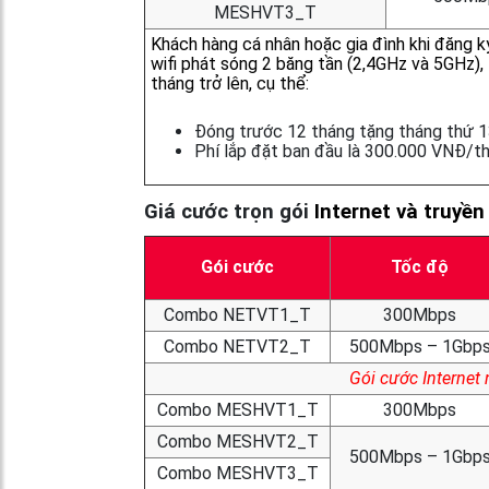
MESHVT3_T
Khách hàng cá nhân hoặc gia đình khi đăng 
wifi phát sóng 2 băng tần (2,4GHz và 5GHz),
tháng trở lên, cụ thể:
Đóng trước 12 tháng tặng tháng thứ 1
Phí lắp đặt ban đầu là 300.000 VNĐ/th
Giá cước trọn gói
Internet và truyề
Gói cước
Tốc độ
Combo NETVT1_T
300Mbps
Combo NETVT2_T
500Mbps – 1Gbp
Gói cước Internet
Combo MESHVT1_T
300Mbps
Combo MESHVT2_T
500Mbps – 1Gbp
Combo MESHVT3_T