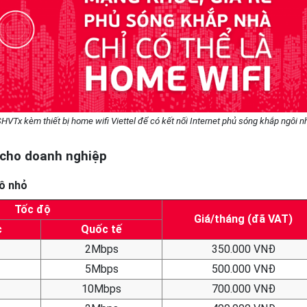
HVTx kèm thiết bị home wifi Viettel để có kết nối Internet phủ sóng khắp ngôi n
h cho doanh nghiệp
ô nhỏ
Tốc độ
Giá/tháng (đã VAT)
c
Quốc tế
2Mbps
350.000 VNĐ
5Mbps
500.000 VNĐ
10Mbps
700.000 VNĐ