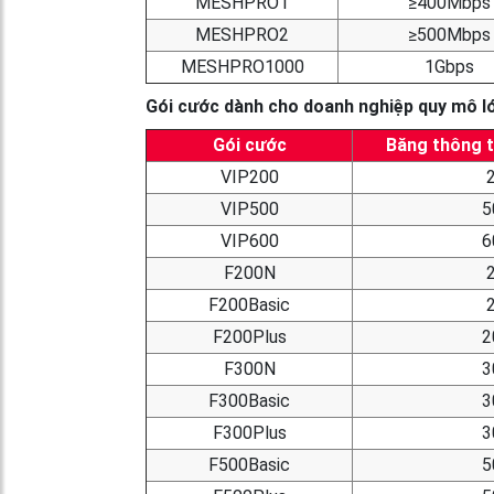
MESHPRO1
≥400Mbps
MESHPRO2
≥500Mbps
MESHPRO1000
1Gbps
Gói cước dành cho doanh nghiệp quy mô l
Gói cước
Băng thông t
VIP200
VIP500
5
VIP600
6
F200N
F200Basic
F200Plus
2
F300N
3
F300Basic
3
F300Plus
3
F500Basic
5