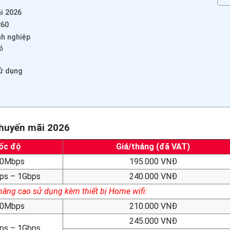
ãi 2026
360
nh nghiệp
ỏ
sử dụng
 khuyến mãi 2026
ốc độ
Giá/tháng (đã VAT)
0Mbps
195.000 VNĐ
ps – 1Gbps
240.000 VNĐ
 nâng cao sử dụng kèm thiết bị Home wifi:
0Mbps
210.000 VNĐ
245.000 VNĐ
ps – 1Gbps