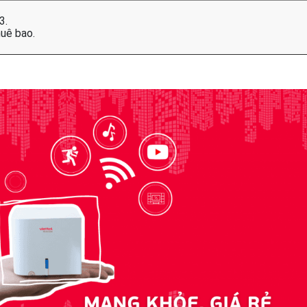
3.
uê bao.