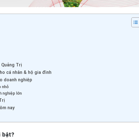
h Quảng Trị
cho cá nhân & hộ gia đình
ho doanh nghiệp
p nhỏ
h nghiệp lớn
Trị
hôm nay
i bật?