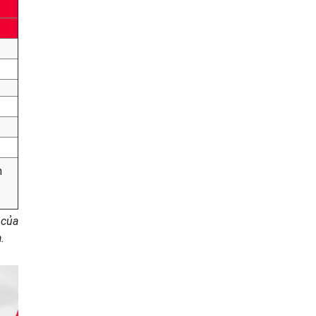
m
 của
.