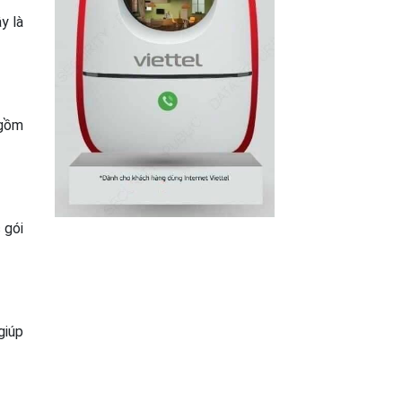
y là
 gồm
 gói
giúp