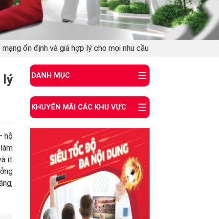
p mạng ổn định và giá hợp lý cho mọi nhu cầu
DANH MỤC
 lý
KHUYẾN MÃI CÁC KHU VỰC
– hỗ
 làm
à ít
ưởng
áng,