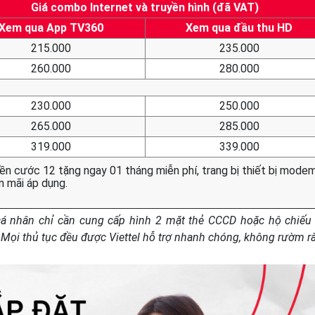
Giá combo Internet và truyền hình (đã VAT)
Xem qua App TV360
Xem qua đầu thu HD
215.000
235.000
260.000
280.000
230.000
250.000
265.000
285.000
319.000
339.000
ền cước 12 tặng ngay 01 tháng miễn phí, trang bị thiết bị mode
n mãi áp dụng.
á nhân chỉ cần cung cấp hình 2 mặt thẻ CCCD hoặc hộ chiếu
. Mọi thủ tục đều được Viettel hỗ trợ nhanh chóng, không rườm rà