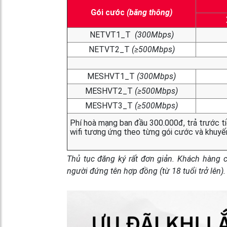
Gói cước
(băng thông)
NETVT1_T
(300Mbps)
NETVT2_T
(≥500Mbps)
MESHVT1_T
(300Mbps)
MESHVT2_T
(≥500Mbps)
MESHVT3_T
(≥500Mbps)
Phí hoà mạng ban đầu 300.000đ, trả trước ti
wifi tương ứng theo từng gói cước và khuyế
Thủ tục đăng ký rất đơn giản.
Khách hàng c
người đứng tên hợp đồng (từ 18 tuổi trở lên)