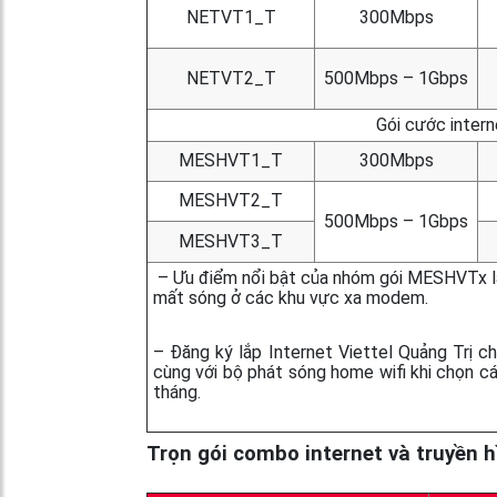
NETVT1_T
300Mbps
NETVT2_T
500Mbps – 1Gbps
Gói cước intern
MESHVT1_T
300Mbps
MESHVT2_T
500Mbps – 1Gbps
MESHVT3_T
– Ưu điểm nổi bật của nhóm gói MESHVTx là 
mất sóng ở các khu vực xa modem.
– Đăng ký lắp Internet Viettel Quảng Trị c
cùng với bộ phát sóng home wifi khi chọn 
tháng.
Trọn gói combo internet và truyền hì