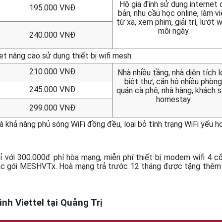
Hộ gia đình sử dụng internet 
195.000 VNĐ
bản, nhu cầu học online, làm v
từ xa, xem phim, giải trí, lướt 
mỗi ngày.
240.000 VNĐ
et nâng cao sử dụng thiết bị wifi mesh:
210.000 VNĐ
Nhà nhiều tầng, nhà diện tích l
biệt thự, căn hộ nhiều phòng
245.000 VNĐ
quán cà phê, nhà hàng, khách s
homestay.
299.000 VNĐ
khả năng phủ sóng WiFi đồng đều, loại bỏ tình trạng WiFi yếu h
hỉ với 300.000đ phí hòa mạng, miễn phí thiết bị modem wifi 4 c
các gói MESHVTx. Hoà mạng trả trước 12 tháng được tặng thêm
nh Viettel tại Quảng Trị