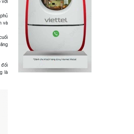
 với
 phủ
n và
cuối
tăng
 đối
g là