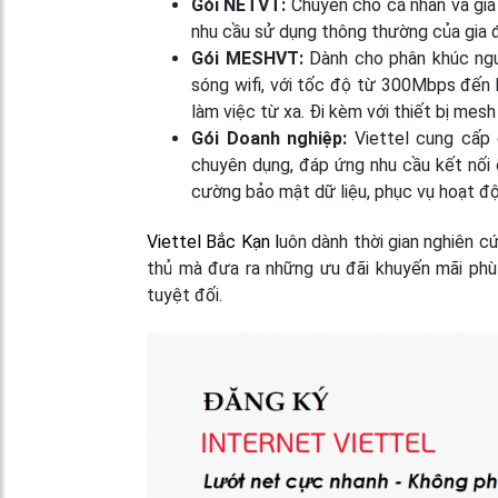
Gói NETVT:
Chuyên cho cá nhân và gia 
nhu cầu sử dụng thông thường của gia đ
Gói MESHVT:
Dành cho phân khúc ngư
sóng wifi, với tốc độ từ 300Mbps đến 
làm việc từ xa. Đi kèm với thiết bị mes
Gói Doanh nghiệp:
Viettel cung cấp 
chuyên dụng, đáp ứng nhu cầu kết nối 
cường bảo mật dữ liệu, phục vụ hoạt độ
Viettel Bắc Kạn l
uôn dành thời gian nghiên cứ
thủ mà đưa ra những ưu đãi khuyến mãi phù 
tuyệt đối.