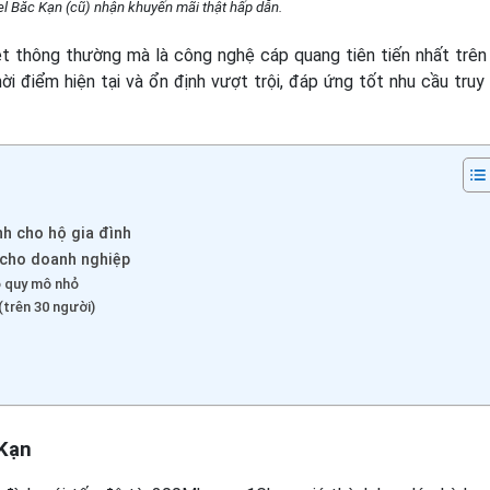
tel Băc Kạn (cũ) nhận khuyến mãi thật hấp dẫn.
net thông thường mà là công nghệ cáp quang tiên tiến nhất trên
i điểm hiện tại và ổn định vượt trội, đáp ứng tốt nhu cầu truy
nh cho hộ gia đình
g cho doanh nghiệp
 quy mô nhỏ
(trên 30 người)
 Kạn