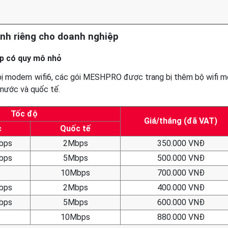
ành riêng cho doanh nghiệp
p có quy mô nhỏ
bị modem wifi6, các gói MESHPRO được trang bị thêm bộ wifi m
 nước và quốc tế.
Tốc độ
Giá/tháng (đã VAT)
c
Quốc tế
bps
2Mbps
350.000 VNĐ
bps
5Mbps
500.000 VNĐ
10Mbps
700.000 VNĐ
bps
2Mbps
400.000 VNĐ
bps
5Mbps
600.000 VNĐ
10Mbps
880.000 VNĐ