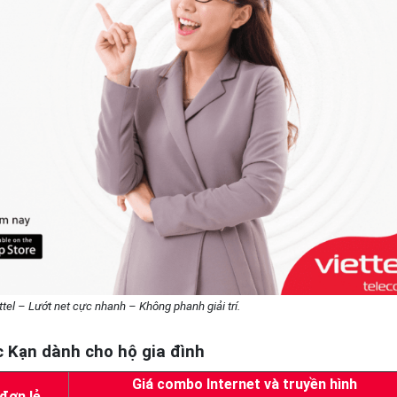
ttel – Lướt net cực nhanh – Không phanh giải trí.
ắc Kạn dành cho hộ gia đình
Giá combo Internet và truyền hình
 đơn lẻ