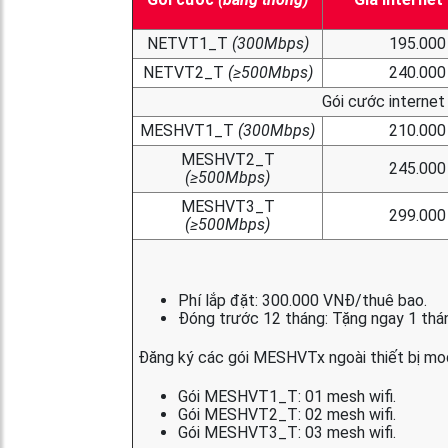
NETVT1_T
(300Mbps)
195.000
NETVT2_T
(≥500Mbps)
240.000
Gói cước internet
MESHVT1_T
(300Mbps)
210.000
MESHVT2_T
245.000
(≥500Mbps)
MESHVT3_T
299.000
(≥500Mbps)
Phí lắp đặt: 300.000 VNĐ/thuê bao.
Đóng trước 12 tháng: Tặng ngay 1 thán
Đăng ký các gói MESHVTx ngoài thiết bị mo
Gói MESHVT1_T: 01 mesh wifi.
Gói MESHVT2_T: 02 mesh wifi.
Gói MESHVT3_T: 03 mesh wifi.