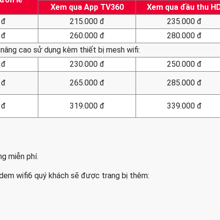
Xem qua App TV360
Xem qua đầu thu H
 đ
215.000 đ
235.000 đ
 đ
260.000 đ
280.000 đ
 nâng cao sử dụng kèm thiết bị mesh wifi:
 đ
230.000 đ
250.000 đ
 đ
265.000 đ
285.000 đ
 đ
319.000 đ
339.000 đ
g miễn phí.
dem wifi6 quý khách sẽ được trang bị thêm: