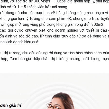
đình, với tốc độ từ 300Mbps – 1Gbps, giá thành hợp lý, phù hợp
ình có từ 1 – 5 thành viên kết nối mạng.
ời dùng có nhu cầu cao hơn về băng thông cũng như phạm vi
không giới hạn, lý tưởng cho xem phim 4K, chơi game trực tuyế
h wifi giúp mở rộng vùng phủ trong không gian rộng đến 300m2.
các gói cước chuyên biệt cho doanh nghiệp với thiết bị đầu 
ổn định và tốc độ cao, IP tĩnh giúp truy cập từ xa dễ dàng và 
ng kinh doanh hiệu quả.
u thị trường, nhu cầu của người dùng và tình hình chính sách của
hợp, đảm bảo giá thấp nhất thị trường, nhưng chất lượng mạn