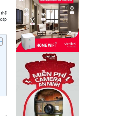
 thế
 cập