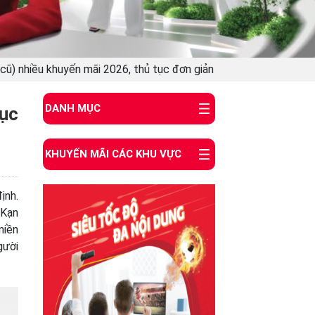
(cũ) nhiều khuyến mãi 2026, thủ tục đơn giản
DANH MỤC
tục
KHUYẾN MÃI CÁC KHU VỰC
ịnh.
 Kạn
miền
gười