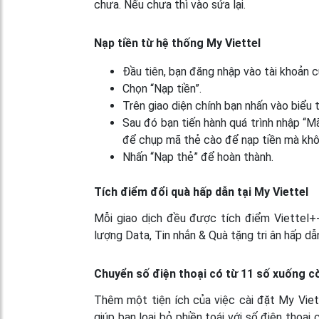
chưa. Nếu chưa thì vào sửa lại.
Nạp tiền từ hệ thống My Viettel
Đầu tiên, bạn đăng nhập vào tài khoản 
Chọn “Nạp tiền”.
Trên giao diện chính bạn nhấn vào biểu 
Sau đó bạn tiến hành quá trình nhập “
để chụp mã thẻ cào để nạp tiền mà khô
Nhấn “Nạp thẻ” để hoàn thành.
Tích điểm đổi quà hấp dẫn tại My Viettel
Mỗi giao dịch đều được tích điểm Viettel+
lượng Data, Tin nhắn & Quà tặng tri ân hấp dẫn
Chuyển số điện thoại có từ 11 số xuống c
Thêm một tiện ích của việc
cài đặt My Viet
giúp bạn loại bỏ phiền toái với số điện thoạ