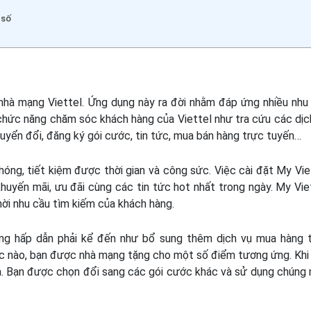
 số
hà mạng Viettel. Ứng dụng này ra đời nhằm đáp ứng nhiều nhu
 chức năng chăm sóc khách hàng của Viettel như tra cứu các dịc
 chuyển đổi, đăng ký gói cước, tin tức, mua bán hàng trực tuyến…
hóng, tiết kiệm được thời gian và công sức. Việc
cài đặt My Vie
uyến mãi, ưu đãi cùng các tin tức hot nhất trong ngày. My Vie
hời nhu cầu tìm kiếm của khách hàng.
ăng hấp dẫn phải kể đến như bổ sung thêm dịch vụ mua hàng 
ớc nào, bạn được nhà mạng tặng cho một số điểm tương ứng. Khi
uà. Bạn được chọn đổi sang các gói cước khác và sử dụng chúng