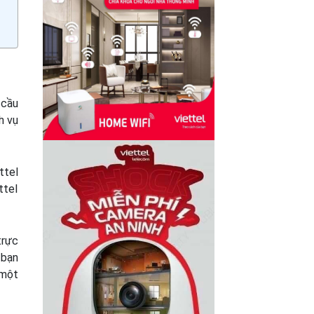
 cầu
h vụ
ttel
ttel
trực
 bạn
 một