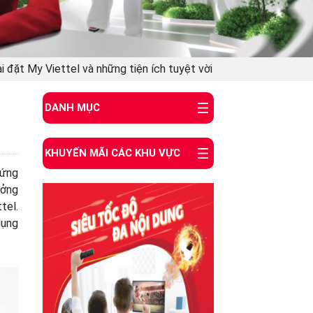
i đặt My Viettel và những tiện ích tuyệt vời
DANH MỤC
KHUYẾN MÃI CÁC KHU VỰC
 ứng
ưởng
tel.
dụng