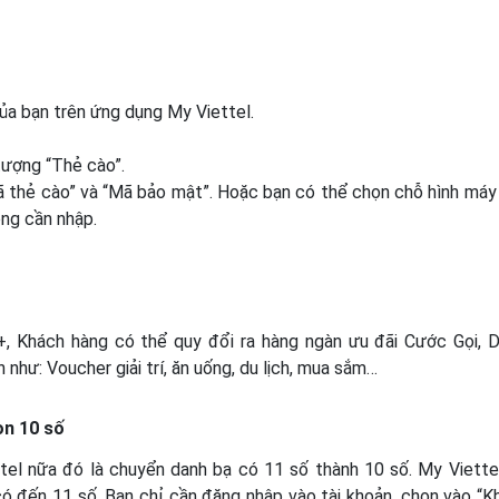
của bạn trên ứng dụng My Viettel.
tượng “Thẻ cào”.
Mã thẻ cào” và “Mã bảo mật”. Hoặc bạn có thể chọn chỗ hình máy
ng cần nhập.
+, Khách hàng có thể quy đổi ra hàng ngàn ưu đãi Cước Gọi, 
 như: Voucher giải trí, ăn uống, du lịch, mua sắm…
òn 10 số
tel
nữa đó là chuyển danh bạ có 11 số thành 10 số. My Viette
i có đến 11 số. Bạn chỉ cần đăng nhập vào tài khoản, chọn vào “K