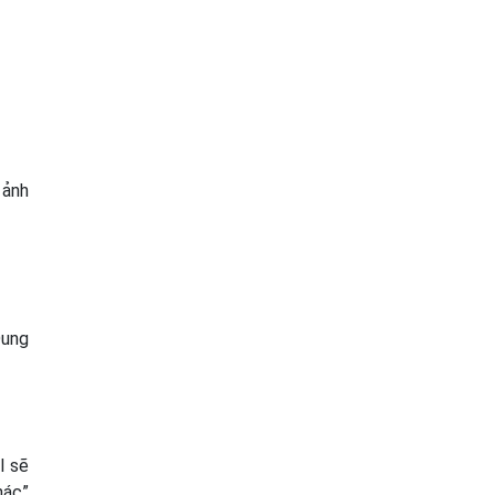
 ảnh
Dung
l sẽ
hác”