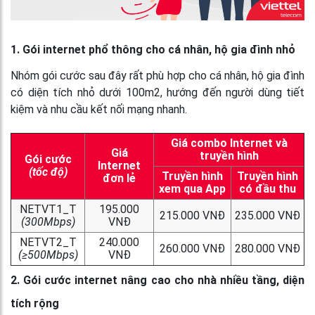
1. Gói internet phổ thông cho cá nhân, hộ gia đình nhỏ
Nhóm gói cước sau đây rất phù hợp cho cá nhân, hộ gia đình
có diện tích nhỏ dưới 100m2, hướng đến người dùng tiết
kiệm và nhu cầu kết nối mạng nhanh.
Giá combo Internet và
Giá
truyền hình
Gói cước
Internet
(tốc độ)
Truyền hình
Truyền hình
đơn lẻ
xem qua App
có đầu thu
NETVT1_T
195.000
215.000 VNĐ
235.000 VNĐ
(300Mbps)
VNĐ
NETVT2_T
240.000
260.000 VNĐ
280.000 VNĐ
(≥500Mbps)
VNĐ
2. Gói cước internet nâng cao cho nhà nhiều tầng, diện
tích rộng