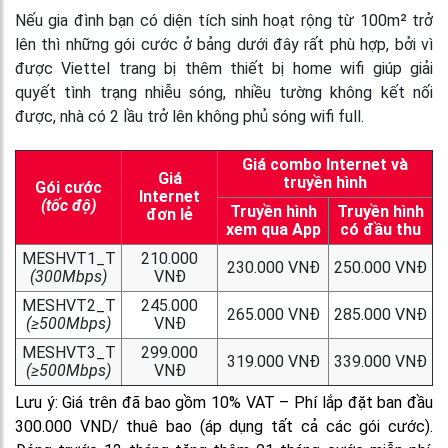
Nếu gia đình bạn có diện tích sinh hoạt rộng từ 100m² trở
lên thì những gói cước ở bảng dưới đây rất phù hợp, bởi vì
được Viettel trang bị thêm thiết bị home wifi giúp giải
quyết tình trạng nhiễu sóng, nhiều tường không kết nối
được, nhà có 2 lầu trở lên không phủ sóng wifi full.
Giá combo Internet và
Giá
truyền hình
Gói cước
Internet
(tốc độ)
Truyền hình
Truyền hình
đơn lẻ
xem qua App
có đầu thu
MESHVT1_T
210.000
230.000 VNĐ
250.000 VNĐ
(300Mbps)
VNĐ
MESHVT2_T
245.000
265.000 VNĐ
285.000 VNĐ
(≥500Mbps)
VNĐ
MESHVT3_T
299.000
319.000 VNĐ
339.000 VNĐ
(≥500Mbps)
VNĐ
Lưu ý: Giá trên đã bao gồm 10% VAT – Phí lắp đặt ban đầu
300.000 VND/ thuê bao (áp dụng tất cả các gói cước).