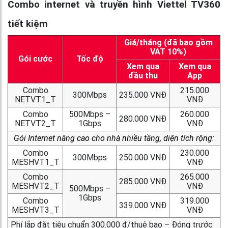
Combo internet và truyền hình Viettel TV360
tiết kiệm
Giá/tháng (đã bao gồm
VAT 10%)
Gói cước
Tốc độ
Xem qua
Xem qua
đầu thu
App
Combo
215.000
300Mbps
235.000 VNĐ
NETVT1_T
VNĐ
Combo
500Mbps –
260.000
280.000 VNĐ
NETVT2_T
1Gbps
VNĐ
Gói Internet nâng cao cho nhà nhiều tầng, diện tích rộng:
Combo
230.000
300Mbps
250.000 VNĐ
MESHVT1_T
VNĐ
Combo
265.000
285.000 VNĐ
MESHVT2_T
VNĐ
500Mbps –
1Gbps
Combo
319.000
339.000 VNĐ
MESHVT3_T
VNĐ
Phí lắp đặt tiêu chuẩn 300.000 đ/thuê bao – Đóng trước