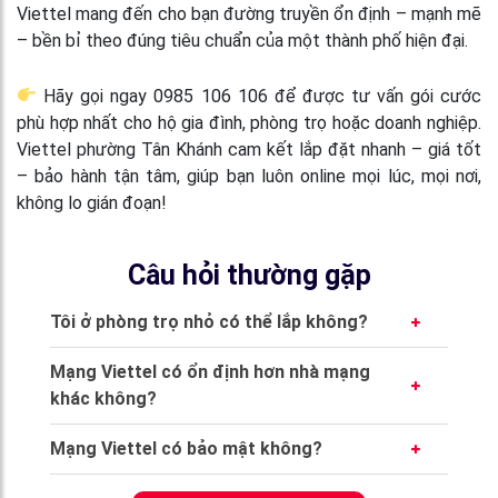
Viettel mang đến cho bạn đường truyền ổn định – mạnh mẽ
– bền bỉ theo đúng tiêu chuẩn của một thành phố hiện đại.
Hãy gọi ngay 0985 106 106 để được tư vấn gói cước
phù hợp nhất cho hộ gia đình, phòng trọ hoặc doanh nghiệp.
Viettel phường Tân Khánh cam kết lắp đặt nhanh – giá tốt
– bảo hành tận tâm, giúp bạn luôn online mọi lúc, mọi nơi,
không lo gián đoạn!
Câu hỏi thường gặp
Tôi ở phòng trọ nhỏ có thể lắp không?
Được! Viettel hỗ trợ lắp wifi cho mọi loại hình
Mạng Viettel có ổn định hơn nhà mạng
nhà ở, từ phòng trọ, nhà riêng đến căn hộ mini.
khác không?
Gói NETVT là lựa chọn phù hợp nhất – rẻ,
Rất ổn định. Viettel sử dụng hạ tầng cáp
sóng khỏe, dùng ổn định cho 3–5 thiết bị.
Mạng Viettel có bảo mật không?
quang GPON riêng biệt, kết hợp với hệ thống
Có. Tất cả modem và router Viettel đều được
điều phối kỹ thuật theo khu vực, đảm bảo tốc