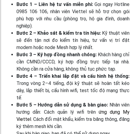
Bước 1 – Liên hệ tư vấn miễn phí:
Gọi ngay Hotline
0985 106 106, nhân viên Viettel sẽ hỗ trợ chọn gói
phù hợp với nhu cầu (phòng trọ, hộ gia đình, doanh
nghiệp).
Bước 2 – Khảo sát & kiểm tra tín hiệu:
Kỹ thuật viên
sẽ đến tận nơi đo kiểm tín hiệu, tư vấn vị trí đặt
modem hoặc node Mesh hợp lý nhất.
Bước 3 – Ký hợp đồng nhanh chóng:
Khách hàng chỉ
cần CMND/CCCD, ký hợp đồng trực tiếp tại nhà.
Không cần ra cửa hàng, không thủ tục phức tạp.
Bước 4 – Triển khai lắp đặt và cấu hình hệ thống:
Trong vòng 2–4 tiếng, đội kỹ thuật sẽ hoàn tất kéo
dây, lắp thiết bị, cấu hình wifi, test tốc độ mạng thực
tế.
Bước 5 – Hướng dẫn sử dụng & bàn giao:
Nhân viên
hướng dẫn: Cách quản lý wifi trên
ứng dụng My
Viettel
. Cách đổi mật khẩu, kiểm tra băng thông, đăng
ký thêm mesh khi cần.
Sau khi bàn giao, bạn đã có thể sử dụng ngay.