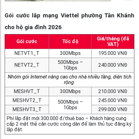
Gói cước lắp mạng Viettel phường Tân Khánh
cho hộ gia đình 2026
Giá/tháng (đã
Gói cước
Tốc độ
VAT)
NETVT1_T
300Mbps
195.000 VNĐ
500Mbps –
NETVT2_T
240.000 VNĐ
1Gbps
Nhóm gói Internet nâng cao cho nhà nhiều tầng, diện tích
rộng:
MESHVT_T
300Mbps
210.000 VNĐ
MESHVT2_T
245.000 VNĐ
500Mbps –
1Gbps
MESHVT3_T
299.000 VNĐ
Phí lắp đặt mới 300.000 đ/thuê bao – Khách hàng cung
cấp 2 mặt thẻ căn cước công dân để làm thủ tục đăng ký
lắp đặt.