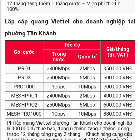
12 tháng tặng thêm 1 tháng cước – Miễn phí thiết bị
100%
Lắp cáp quang Viettel cho doanh nghiệp tại
phường Tân Khánh
Tốc độ
Giá/tháng
Gói cước
Trong
(đã VAT)
Quốc tế
nước
PRO1
≥400Mbps
2Mbps
350.000 VNĐ
PRO2
≥500Mbps
5Mbps
500.000 VNĐ
PRO1000
1Gbps
10Mbps
700.000 VNĐ
MESHPRO1
≥400Mbps
2Mbps
400.000 VNĐ
MESHPRO2
≥500Mbps
5Mbps
600.000 VNĐ
MESHPRO1000
1Gbps
10Mbps
880.000 VNĐ
Phí lắp mạng Viettel phường Tân Khánh cho doanh nghiệp
là 300.000 đ/thuê bao, đóng 6 tháng tặng 1 tháng, đóng
trước 12 tháng tặng ngay 2 tháng – Khách hàng cung cấp
2 mặt thẻ căn cước công dân và hình GPKD bản gốc để