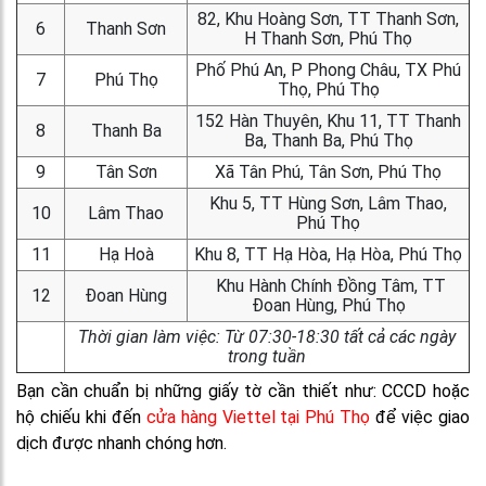
82, Khu Hoàng Sơn, TT Thanh Sơn,
6
Thanh Sơn
H Thanh Sơn, Phú Thọ
Phố Phú An, P Phong Châu, TX Phú
7
Phú Thọ
Thọ, Phú Thọ
152 Hàn Thuyên, Khu 11, TT Thanh
8
Thanh Ba
Ba, Thanh Ba, Phú Thọ
9
Tân Sơn
Xã Tân Phú, Tân Sơn, Phú Thọ
Khu 5, TT Hùng Sơn, Lâm Thao,
10
Lâm Thao
Phú Thọ
11
Hạ Hoà
Khu 8, TT Hạ Hòa, Hạ Hòa, Phú Thọ
Khu Hành Chính Đồng Tâm, TT
12
Đoan Hùng
Đoan Hùng, Phú Thọ
Thời gian làm việc: Từ 07:30-18:30 tất cả các ngày
trong tuần
Bạn cần chuẩn bị những giấy tờ cần thiết như: CCCD hoặc
hộ chiếu khi đến
cửa hàng Viettel tại Phú Thọ
để việc giao
dịch được nhanh chóng hơn.