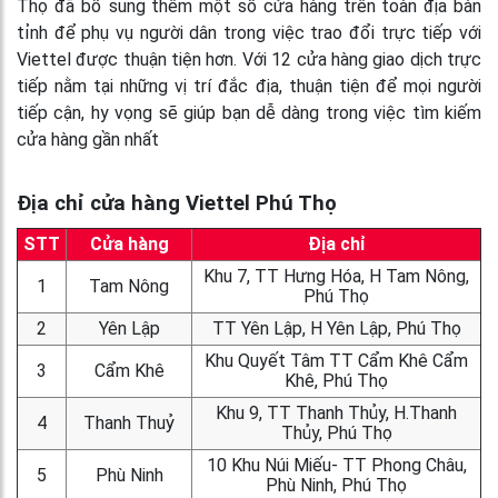
Thọ đã bổ sung thêm một số cửa hàng trên toàn địa bàn
tỉnh để phụ vụ người dân trong việc trao đổi trực tiếp với
Viettel được thuận tiện hơn. Với 12 cửa hàng giao dịch trực
tiếp nằm tại những vị trí đắc địa, thuận tiện để mọi người
tiếp cận, hy vọng sẽ giúp bạn dễ dàng trong việc tìm kiếm
cửa hàng gần nhất
Địa chỉ cửa hàng Viettel Phú Thọ
STT
Cửa hàng
Địa chỉ
Khu 7, TT Hưng Hóa, H Tam Nông,
1
Tam Nông
Phú Thọ
2
Yên Lập
TT Yên Lập, H Yên Lập, Phú Thọ
Khu Quyết Tâm TT Cẩm Khê Cẩm
3
Cẩm Khê
Khê, Phú Thọ
Khu 9, TT Thanh Thủy, H.Thanh
4
Thanh Thuỷ
Thủy, Phú Thọ
10 Khu Núi Miếu- TT Phong Châu,
5
Phù Ninh
Phù Ninh, Phú Thọ