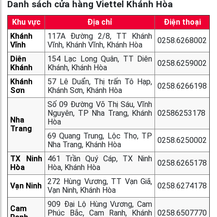
Danh sách cửa hàng Viettel Khánh Hòa
Khu vực
Địa chỉ
Điện thoại
Khánh
117A Đường 2/8, TT Khánh
0258.6268002
Vĩnh
Vĩnh, Khánh Vĩnh, Khánh Hòa
Diên
154 Lạc Long Quân, TT Diên
0258.6259002
Khánh
Khánh, Khánh Hòa
Khánh
57 Lê Duẩn, Thị trấn Tô Hạp,
0258.6266198
Sơn
Khánh Sơn, Khánh Hòa
Số 09 Đường Võ Thị Sáu, Vĩnh
Nguyên, TP Nha Trang, Khánh
02586253178
Nha
Hòa
Trang
69 Quang Trung, Lộc Thọ, TP
0258.6250002
Nha Trang, Khánh Hòa
TX Ninh
461 Trần Quý Cáp, TX Ninh
0258.6265178
Hòa
Hòa, Khánh Hòa
272 Hùng Vương, TT Vạn Giã,
Vạn Ninh
0258.6274178
Vạn Ninh, Khánh Hòa
909 Đại Lộ Hùng Vương, Cam
Cam
Phúc Bắc, Cam Ranh, Khánh
0258.6507770