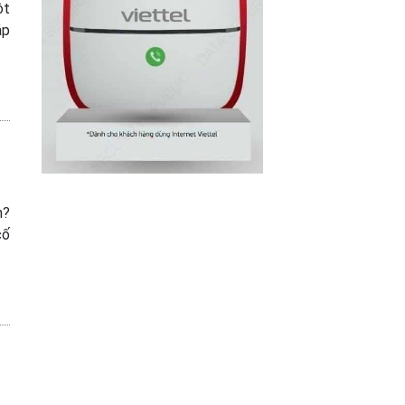
ột
áp
h?
cố