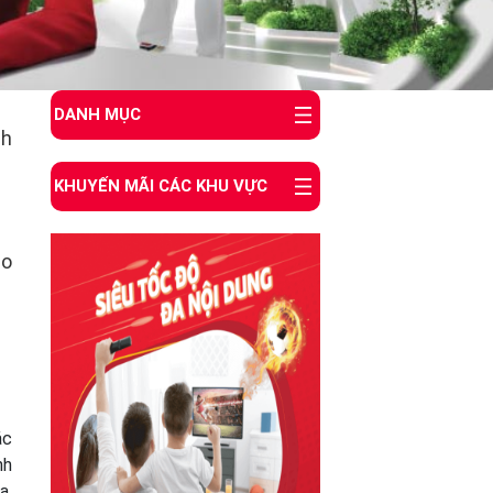
DANH MỤC
nh
KHUYẾN MÃI CÁC KHU VỰC
ho
ác
nh
a,