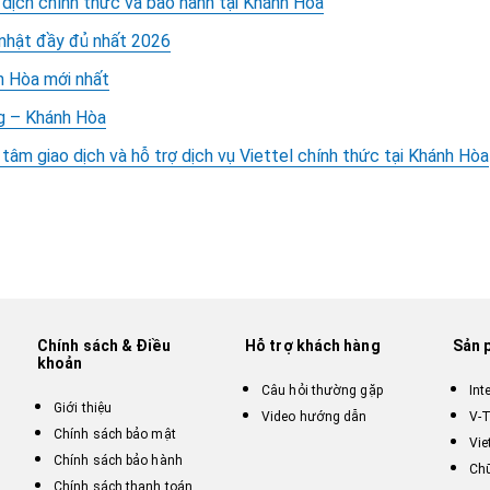
 dịch chính thức và bảo hành tại Khánh Hòa
nhật đầy đủ nhất 2026
h Hòa mới nhất
ng – Khánh Hòa
âm giao dịch và hỗ trợ dịch vụ Viettel chính thức tại Khánh Hòa
Chính sách & Điều
Hỗ trợ khách hàng
Sản 
khoản
Câu hỏi thường gặp
Int
Giới thiệu
Video hướng dẫn
V-T
Chính sách bảo mật
Vie
Chính sách bảo hành
Chữ
Chính sách thanh toán