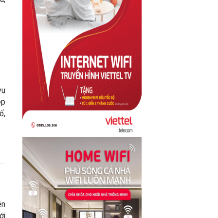
vụ
ệp
ố,
ên
ới