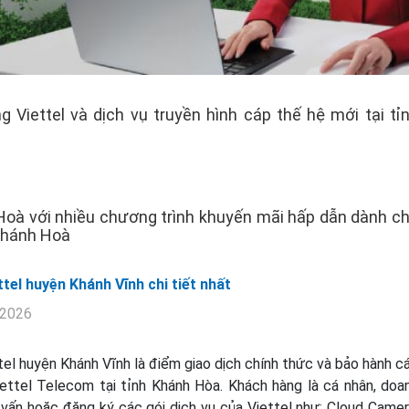
 Viettel và dịch vụ truyền hình cáp thế hệ mới tại tỉ
 Hoà với nhiều chương trình khuyến mãi hấp dẫn dành c
 Khánh Hoà
tel huyện Khánh Vĩnh chi tiết nhất
-2026
el huyện Khánh Vĩnh là điểm giao dịch chính thức và bảo hành c
iettel Telecom tại tỉnh Khánh Hòa. Khách hàng là cá nhân, doa
 vấn hoặc đăng ký các gói dịch vụ của Viettel như: Cloud Camer