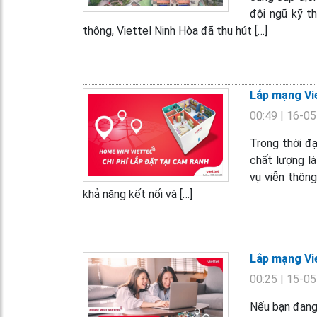
đội ngũ kỹ t
thông, Viettel Ninh Hòa đã thu hút […]
Lắp mạng Vie
00:49
| 16-0
Trong thời đạ
chất lượng là
vụ viễn thôn
khả năng kết nối và […]
Lắp mạng Vie
00:25
| 15-0
Nếu bạn đang 