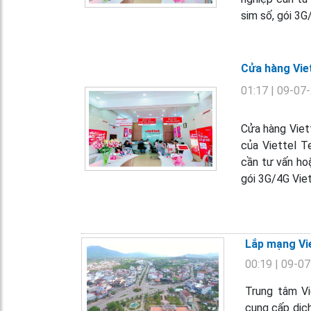
sim số, gói 3G
Cửa hàng Vie
01:17
| 09-07
Cửa hàng Viet
của Viettel T
cần tư vấn hoặ
gói 3G/4G Viet
Lắp mạng Vie
00:19
| 09-0
Trung tâm Vi
cung cấp dịch