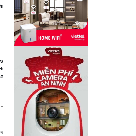
ễn
và
ch
ao
ng