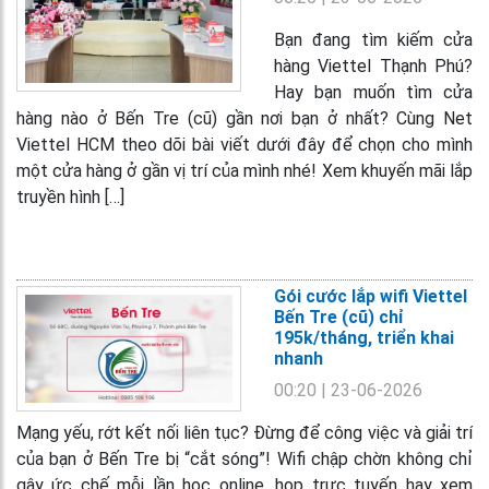
Bạn đang tìm kiếm cửa
hàng Viettel Thạnh Phú?
Hay bạn muốn tìm cửa
hàng nào ở Bến Tre (cũ) gần nơi bạn ở nhất? Cùng Net
Viettel HCM theo dõi bài viết dưới đây để chọn cho mình
một cửa hàng ở gần vị trí của mình nhé! Xem khuyến mãi lắp
truyền hình […]
Gói cước lắp wifi Viettel
Bến Tre (cũ) chỉ
195k/tháng, triển khai
nhanh
00:20
| 23-06-2026
Mạng yếu, rớt kết nối liên tục? Đừng để công việc và giải trí
của bạn ở Bến Tre bị “cắt sóng”! Wifi chập chờn không chỉ
gây ức chế mỗi lần học online, họp trực tuyến hay xem