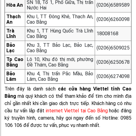
SN 18, Tổ 1, Phố Giữa, Thị trấn
Hòa An
(0206)6589589
Nước Hai
Thạch
Khu I, TT Đông Khê, Thạch An,
(0206)6260098
An
Cao Bằng
Trà
Khu 1, TT Hùng Quốc Trà Lĩnh
18008168
Lĩnh
Cao Bằng
Bảo
Khu 3, TT Bảo Lạc, Bảo Lạc,
(0206)6509025
Lạc
Cao Bằng
Tp Cao
Lô 10, Khu đô thị mới, phường
(0206)6250678
Bằng
Đề Thám, Cao Bằng
Bảo
Khu 4, Thị trấn Pắc Mầu, Bảo
(0206)6274098
Lâm
Lâm, Cao Bằng
Trên đây là danh sách
các cửa hàng Viettel tỉnh Cao
Bằng
mà quý khách có thể tham khảo để tìm cho mình địa
chỉ gần nhất khi cần giao dịch trực tiếp. Khách hàng có nhu
cầu tư vấn lắp đặt
internet Viettel tại Cao Bằng
hoặc đăng
ký truyền hình, camera, hãy gọi ngay đến số Hotline: 0985
106 106 để được tư vấn, phục vụ nhanh nhất.