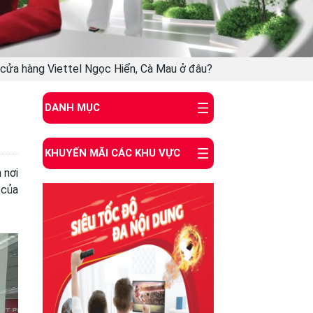
 cửa hàng Viettel Ngọc Hiển, Cà Mau ở đâu?
DANH MỤC
KHUYẾN MÃI CÁC KHU VỰC
 nơi
 của