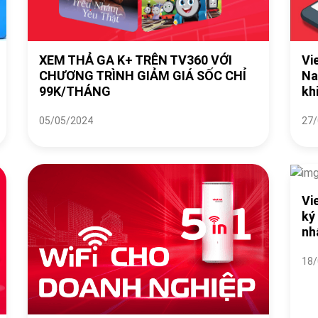
XEM THẢ GA K+ TRÊN TV360 VỚI
Vi
CHƯƠNG TRÌNH GIẢM GIÁ SỐC CHỈ
Na
99K/THÁNG
kh
05/05/2024
27/
Vi
ký
nh
18/