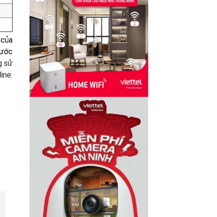
 của
cước
g sử
ine: