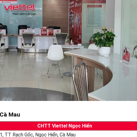
, Cà Mau
CHTT Viettel Ngọc Hiển
1, TT Rạch Gốc, Ngọc Hiển, Cà Mau