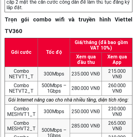
cấp 2 mặt thẻ căn cước công dân để làm thủ tục đăng ký
lắp đặt.
Trọn gói combo wifi và truyền hình Viettel
TV360
Giá/tháng (đã bao gồm
VAT 10%)
Gói cước
Tốc độ
Xem qua
Xem qua
đầu thu
App
Combo
215.000
300Mbps
235.000 VNĐ
NETVT1_T
VNĐ
Combo
500Mbps –
260.000
280.000 VNĐ
NETVT2_T
1Gbps
VNĐ
Gói Internet nâng cao cho nhà nhiều tầng, diện tích rộng:
Combo
230.000
300Mbps
250.000 VNĐ
MESHVT1_T
VNĐ
Combo
265.000
285.000 VNĐ
MESHVT2_T
VNĐ
500Mbps –
1Gbps