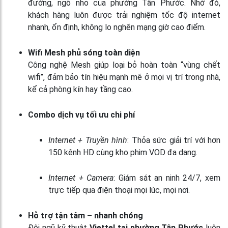
đường, ngõ nhỏ của phường Tân Phước. Nhờ đó,
khách hàng luôn được trải nghiệm tốc độ internet
nhanh, ổn định, không lo nghẽn mạng giờ cao điểm.
Wifi Mesh phủ sóng toàn diện
Công nghệ Mesh giúp loại bỏ hoàn toàn “vùng chết
wifi”, đảm bảo tín hiệu mạnh mẽ ở mọi vị trí trong nhà,
kể cả phòng kín hay tầng cao.
Combo dịch vụ tối ưu chi phí
Internet + Truyền hình
: Thỏa sức giải trí với hơn
150 kênh HD cùng kho phim VOD đa dạng.
Internet + Camera
: Giám sát an ninh 24/7, xem
trực tiếp qua điện thoại mọi lúc, mọi nơi.
Hỗ trợ tận tâm – nhanh chóng
Đội ngũ kỹ thuật
Viettel tại phường Tân Phước
luôn