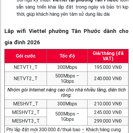
sẵn sàng triển khai lắp đặt trong ngày và bảo trì kịp
thời, giúp khách hàng yên tâm sử dụng lâu dài.
Lắp wifi Viettel phường Tân Phước dành cho
gia đình 2026
Giá/tháng (đã
Gói cước
Tốc độ
VAT)
NETVT1_T
300Mbps
195.000 VNĐ
500Mbps –
NETVT2_T
240.000 VNĐ
1Gbps
Nhóm gói Internet nâng cao cho nhà nhiều tầng, diện tích
rộng:
MESHVT_T
300Mbps
210.000 VNĐ
MESHVT2_T
245.000 VNĐ
500Mbps –
1Gbps
MESHVT3_T
299.000 VNĐ
Phí lắp đặt mới 300.000 đ/thuê bao – Khách hàng cung