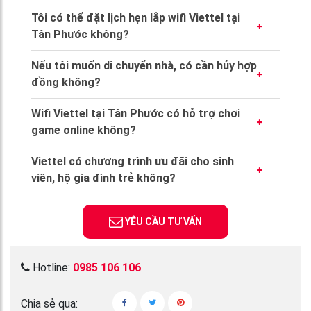
Tôi có thể đặt lịch hẹn lắp wifi Viettel tại
Tân Phước không?
Có. Bạn hoàn toàn có thể hẹn giờ lắp đặt theo
Nếu tôi muốn di chuyển nhà, có cần hủy hợp
lịch cá nhân. Viettel sẽ linh động sắp xếp kỹ
đồng không?
thuật viên đến đúng khung giờ bạn mong
Không cần. Viettel hỗ trợ
chuyển địa chỉ lắp
muốn.
Wifi Viettel tại Tân Phước có hỗ trợ chơi
đặt miễn phí hoặc phí thấp
, bạn chỉ cần
game online không?
thông báo trước để kỹ thuật viên khảo sát địa
Hoàn toàn phù hợp. Với công nghệ GPON và
điểm mới.
Viettel có chương trình ưu đãi cho sinh
Mesh Wifi, độ trễ thấp, tốc độ cao, Viettel
viên, hộ gia đình trẻ không?
đáp ứng tốt cho game thủ, livestream hay
Có. Nhiều gói
internet Viettel
được thiết kế
làm việc qua nền tảng online.
phù hợp cho đối tượng sinh viên, hộ mới lập
YÊU CẦU TƯ VẤN
gia đình với mức cước rẻ, tặng thêm tháng sử
dụng và hỗ trợ modem miễn phí.
Hotline:
0985 106 106
Chia sẻ qua: