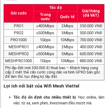
Tốc độ
Giá/tháng
Gói cước
Trong
(đã VAT)
Quốc tế
nước
PRO1
≥400Mbps
2Mbps
350.000 VNĐ
PRO2
≥500Mbps
5Mbps
500.000 VNĐ
PRO1000
1Gbps
10Mbps
700.000 VNĐ
MESHPRO1
≥400Mbps
2Mbps
400.000 VNĐ
MESHPRO2
≥500Mbps
5Mbps
600.000 VNĐ
MESHPRO1000
1Gbps
10Mbps
880.000 VNĐ
Phí lắp đặt mới 300.000 đ/thuê bao – Khách hàng cung
cấp 2 mặt thẻ căn cước công dân và hình GPKD bản gốc
để làm thủ tục đăng ký lắp đặt.
Lợi ích nổi bật của Wifi Mesh Viettel
Tốc độ ổn định cho nhiều thiết bị
: Học online, làm
việc từ xa, xem phim, livestream đều mượt mà.