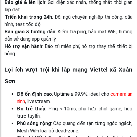
Báo giá & lên lịch
: Gọi điện xác nhận, thống nhất thời gian
lắp đặt.
Triển khai trong 24h
: Đội ngũ chuyên nghiệp thi công, cấu
hình, test tốc độ.
Bàn giao & hướng dẫn
: Kiểm tra ping, bảo mật WiFi, hướng
dẫn sử dụng app quản lý.
Hỗ trợ vận hành
: Bảo trì miễn phí, hỗ trợ thay thế thiết bị
hỏng.
Lợi ích vượt trội khi lắp mạng Viettel xã Xuân
Sơn
Độ ổn định cao
: Uptime ≥ 99,9%, ideal cho
camera an
ninh
, livestream.
Độ trễ thấp
: Ping < 10ms, phù hợp chơi game, họp
trực tuyến.
Phủ sóng rộng
: Cáp quang đến tận từng ngóc ngách,
Mesh WiFi loại bỏ dead‑zone.