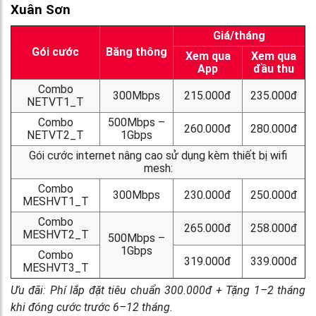
Xuân Sơn
Giá/tháng
Gói cước
Băng thông
Xem qua
Xem qua
App
đầu thu
Combo
300Mbps
215.000đ
235.000đ
NETVT1_T
Combo
500Mbps –
260.000đ
280.000đ
NETVT2_T
1Gbps
Gói cước internet nâng cao sử dụng kèm thiết bị wifi
mesh:
Combo
300Mbps
230.000đ
250.000đ
MESHVT1_T
Combo
265.000đ
258.000đ
MESHVT2_T
500Mbps –
1Gbps
Combo
319.000đ
339.000đ
MESHVT3_T
Ưu đãi: Phí lắp đặt tiêu chuẩn 300.000đ + Tặng 1–2 tháng
khi đóng cước trước 6–12 tháng.