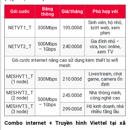
Băng
Gói cước
Giá/tháng
Phù hợp với
thông
Sinh viên, hộ nhỏ,
NETVT1_T
300Mbps
195.000đ
lướt web, xem
phim
Gia đình nhỏ –
500Mbps
NETVT2_T
240.000đ
vừa, học online,
– 1Gbps
xem TV
Gói cước internet nâng cao sử dụng kèm thiết bị wifi
mesh:
Livestream, chơi
MESHVT1_T
300Mbps
210.000đ
game, camera ổn
(1 node)
định
MESHVT2_T
Nhà thông minh,
245.000đ
(2 node)
công nghệ cao
500Mbps
– 1Gbps
MESHVT3_T
Hộ kinh doanh, nhà
299.000đ
(3 node)
nhiều tầng lầu
Combo internet + Truyền hình Viettel tại xã