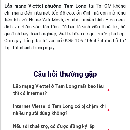
Lắp mạng Viettel phường Tam Long
tại TpHCM không
chỉ mang đến internet tốc độ cao, ổn định mà còn mở rộng
tiện ích với Home Wifi Mesh, combo truyền hình – camera,
dịch vụ chăm sóc tận tâm. Dù bạn là sinh viên thuê trọ, hộ
gia đình hay doanh nghiệp, Viettel đều có gói cước phù hợp.
Gọi ngay tổng đài tư vấn số 0985 106 106 để được hỗ trợ
lắp đặt nhanh trong ngày.
Câu hỏi thường gặp
Lắp mạng Viettel ở Tam Long mất bao lâu
thì có internet?
Thông thường, chỉ từ
2 – 24 giờ
sau khi đăng
Internet Viettel ở Tam Long có bị chậm khi
ký, kỹ thuật viên sẽ có mặt lắp đặt. Với hạ
nhiều người dùng không?
tầng sẵn có tại phường Tam Long, khách hàng
Không. Nhờ công nghệ cáp quang GPON và hệ
có thể sử dụng internet ngay trong ngày,
Nếu tôi thuê trọ, có được đăng ký lắp