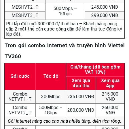
MESHVT2_T
245.000 VNĐ
500Mbps –
1Gbps
MESHVT3_T
299.000 VNĐ
Phí lắp đặt mới 300.000 đ/thuê bao – Khách hàng cung
cấp 2 mặt thẻ căn cước công dân để làm thủ tục đăng ký
lắp đặt.
Trọn gói combo internet và truyền hình Viettel
TV360
Giá/tháng (đã bao gồm
VAT 10%)
Gói cước
Tốc độ
Xem qua
Xem qua
đầu thu
App
Combo
215.000
300Mbps
235.000 VNĐ
NETVT1_T
VNĐ
Combo
500Mbps –
260.000
280.000 VNĐ
NETVT2_T
1Gbps
VNĐ
Gói Internet nâng cao cho nhà nhiều tầng, diện tích rộng: