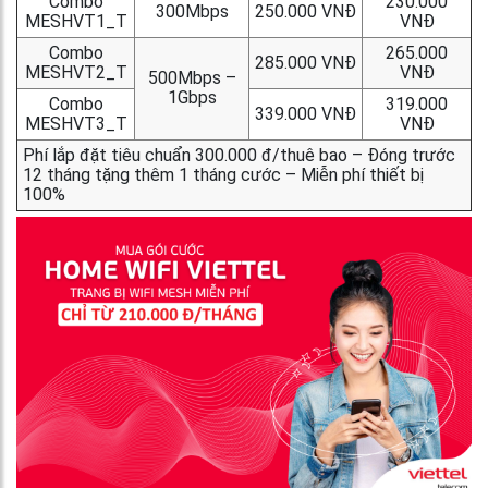
Combo
230.000
300Mbps
250.000 VNĐ
MESHVT1_T
VNĐ
Combo
265.000
285.000 VNĐ
MESHVT2_T
VNĐ
500Mbps –
1Gbps
Combo
319.000
339.000 VNĐ
MESHVT3_T
VNĐ
Phí lắp đặt tiêu chuẩn 300.000 đ/thuê bao – Đóng trước
12 tháng tặng thêm 1 tháng cước – Miễn phí thiết bị
100%