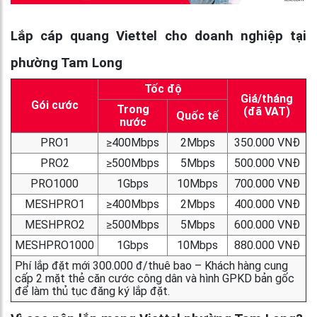
Lắp cáp quang Viettel cho doanh nghiệp tại
phường Tam Long
Tốc độ
Giá/tháng
Gói cước
Trong
(đã VAT)
Quốc tế
nước
PRO1
≥400Mbps
2Mbps
350.000 VNĐ
PRO2
≥500Mbps
5Mbps
500.000 VNĐ
PRO1000
1Gbps
10Mbps
700.000 VNĐ
MESHPRO1
≥400Mbps
2Mbps
400.000 VNĐ
MESHPRO2
≥500Mbps
5Mbps
600.000 VNĐ
MESHPRO1000
1Gbps
10Mbps
880.000 VNĐ
Phí lắp đặt mới 300.000 đ/thuê bao – Khách hàng cung
cấp 2 mặt thẻ căn cước công dân và hình GPKD bản gốc
để làm thủ tục đăng ký lắp đặt.