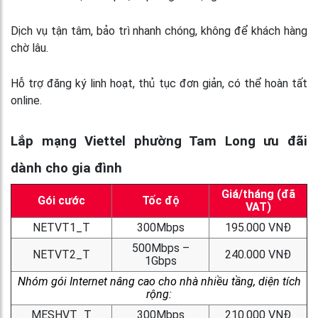
Dịch vụ tận tâm, bảo trì nhanh chóng, không để khách hàng
chờ lâu.
Hỗ trợ đăng ký linh hoạt, thủ tục đơn giản, có thể hoàn tất
online.
Lắp mạng Viettel phường Tam Long ưu đãi
dành cho gia đình
Giá/tháng (đã
Gói cước
Tốc độ
VAT)
NETVT1_T
300Mbps
195.000 VNĐ
500Mbps –
NETVT2_T
240.000 VNĐ
1Gbps
Nhóm gói Internet nâng cao cho nhà nhiều tầng, diện tích
rộng:
MESHVT_T
300Mbps
210.000 VNĐ