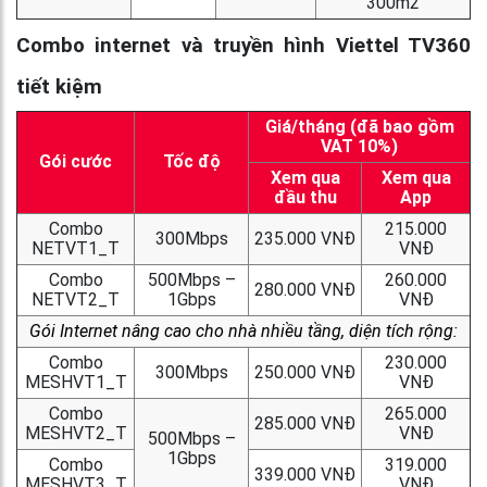
300m2
Combo internet và truyền hình Viettel TV360
tiết kiệm
Giá/tháng (đã bao gồm
VAT 10%)
Gói cước
Tốc độ
Xem qua
Xem qua
đầu thu
App
Combo
215.000
300Mbps
235.000 VNĐ
NETVT1_T
VNĐ
Combo
500Mbps –
260.000
280.000 VNĐ
NETVT2_T
1Gbps
VNĐ
Gói Internet nâng cao cho nhà nhiều tầng, diện tích rộng:
Combo
230.000
300Mbps
250.000 VNĐ
MESHVT1_T
VNĐ
Combo
265.000
285.000 VNĐ
MESHVT2_T
VNĐ
500Mbps –
1Gbps
Combo
319.000
339.000 VNĐ
MESHVT3_T
VNĐ