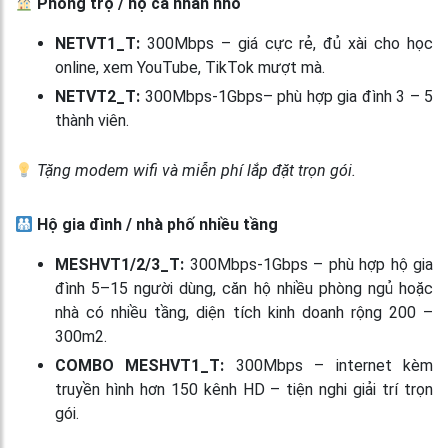
Phòng trọ / hộ cá nhân nhỏ
NETVT1_T:
300Mbps – giá cực rẻ, đủ xài cho học
online, xem YouTube, TikTok mượt mà.
NETVT2_T:
300Mbps-1Gbps– phù hợp gia đình 3 – 5
thành viên.
Tặng modem wifi và miễn phí lắp đặt trọn gói.
Hộ gia đình / nhà phố nhiều tầng
MESHVT1/2/3_T:
300Mbps-1Gbps – phù hợp hộ gia
đình 5–15 người dùng, căn hộ nhiều phòng ngủ hoặc
nhà có nhiều tầng, diện tích kinh doanh rộng 200 –
300m2.
COMBO MESHVT1_T:
300Mbps – internet kèm
truyền hình hơn 150 kênh HD – tiện nghi giải trí trọn
gói.