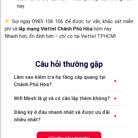
nay.
Gọi ngay 0985 106 106 để được tư vấn, khảo sát miễn
phí và
lắp mạng Viettel Chánh Phú Hòa
hôm nay.
Nhanh hơn, ổn định hơn – chỉ có tại Viettel TP.HCM!
Câu hỏi thường gặp
Làm sao kiểm tra hạ tầng cáp quang tại
Chánh Phú Hòa?
Bạn chỉ cần gọi 0985 106 106 hoặc nhắn Zalo
Wifi Mesh là gì và có cần lắp thêm không?
“Kiểm tra hạ tầng”, hệ thống sẽ tra cứu trong
Wifi Mesh là hệ thống nhiều node phát sóng,
1 phút. Nếu có sẵn, Viettel lắp trong ngày
Đăng ký ở đâu nhanh nhất và được ưu đãi
giúp wifi ổn định và phủ đều toàn nhà. Nếu bạn
luôn.
nhiều nhất?
ở nhà 2 tầng hoặc quán rộng trên 100m²,
Liên hệ ngay hotline 0985 106 106 hoặc
Viettel khuyên nên dùng MeshVT hoặc MESH