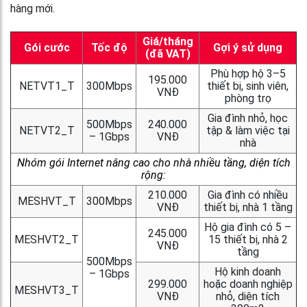
hàng mới.
Giá/tháng
Gói cước
Tốc độ
Gợi ý sử dụng
(đã VAT)
Phù hợp hộ 3–5
195.000
NETVT1_T
300Mbps
thiết bị, sinh viên,
VNĐ
phòng trọ
Gia đình nhỏ, học
500Mbps
240.000
NETVT2_T
tập & làm việc tại
– 1Gbps
VNĐ
nhà
Nhóm gói Internet nâng cao cho nhà nhiều tầng, diện tích
rộng:
210.000
Gia đình có nhiều
MESHVT_T
300Mbps
VNĐ
thiết bị, nhà 1 tầng
Hộ gia đình có 5 –
245.000
MESHVT2_T
15 thiết bị, nhà 2
VNĐ
tầng
500Mbps
Hộ kinh doanh
– 1Gbps
299.000
hoặc doanh nghiệp
MESHVT3_T
VNĐ
nhỏ, diện tích