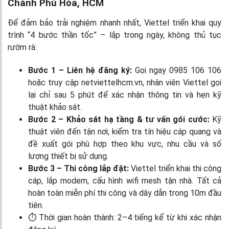
Chánh Phú Hòa, HCM
Để đảm bảo trải nghiệm nhanh nhất, Viettel triển khai quy
trình “4 bước thần tốc” – lắp trong ngày, không thủ tục
rườm rà:
Bước 1 – Liên hệ đăng ký:
Gọi ngay 0985 106 106
hoặc truy cập netviettelhcm.vn, nhân viên Viettel gọi
lại chỉ sau 5 phút để xác nhận thông tin và hẹn kỹ
thuật khảo sát.
Bước 2 – Khảo sát hạ tầng & tư vấn gói cước:
Kỹ
thuật viên đến tận nơi, kiểm tra tín hiệu cáp quang và
đề xuất gói phù hợp theo khu vực, nhu cầu và số
lượng thiết bị sử dụng.
Bước 3 – Thi công lắp đặt:
Viettel triển khai thi công
cáp, lắp modem, cấu hình wifi mesh tận nhà. Tất cả
hoàn toàn miễn phí thi công và dây dẫn trong 10m đầu
tiên.
⏱ Thời gian hoàn thành: 2–4 tiếng kể từ khi xác nhận