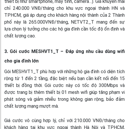
thiết bị như smartphone, máy tính, camera…). Giá khuyến mãi
chỉ 240.000 VNĐ/tháng cho khu vực ngoại thành HN và
TPHCM, giá áp dụng cho khách hàng nội thành của 2 Thành
phố này là 265.000VNĐ/tháng, NETVT2_T mang đến sự
lựa chọn lý tưởng cho các hộ gia đình cần tốc độ ổn định và
chất lượng cao.
3. Gói cước MESHVT1_T – Đáp ứng nhu cầu dùng wifi
cho gia đình lớn
Gói MESHVT1_T phù hợp với những hộ gia đình có diện tích
rộng từ 1 đến 2 tầng, đặc biệt nếu bạn cần kết nối đến 15
thiết bị đồng thời. Gói cước này có tốc độ 300Mbps và
được trang bị thêm thiết bị 01 mesh wifi giúp tăng phạm vi
phát sóng và giảm nhiễu trong không gian rộng, bảo đảm
chất lượng mạng mượt mà.
Giá cước vô cùng hợp lý, chỉ với 210.000 VNĐ/tháng cho
khách hàng tại khu vực ngoại thành Hà Nội và TPHCM,