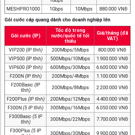
1Gbps
MESHPRO1000
1Gbps
10Mbps
880.000 VNĐ
Gói cước cáp quang dành cho doanh nghiệp lớn
Tốc độ trong
Giá/tháng (đã
Gói cước (IP)
nước/quốc tế tối
VAT)
thiểu
VIP200
(IP tĩnh)
200Mbps/5Mbps
800.000 VNĐ
VIP500
(IP tĩnh)
500Mbps/10Mbps
1.900.000 VNĐ
VIP600
(IP tĩnh)
600Mbps/30Mbps
6.600.000 VNĐ
F200N
(IP tĩnh)
200Mbps/4Mbps
1.100.000 VNĐ
F200Basic
(IP
200Mbps/8Mbps
2.200.000 VNĐ
tĩnh)
F200Plus
(IP tĩnh)
200Mbps/12Mbps
4.400.000 VNĐ
F300N
(5 IP tĩnh)
300Mbps/16Mbps
6.050.000 VNĐ
F300Basic
(5 IP
300Mbps/22Mbps
7.700.000 VNĐ
tĩnh)
F300Plus
(5 IP
300Mbps/30Mbps
9.900.000 VNĐ