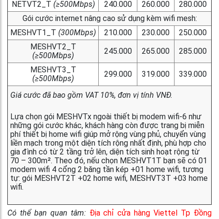
NETVT2_T
(≥500Mbps)
240.000
260.000
280.000
Gói cước internet nâng cao sử dụng kèm wifi mesh:
MESHVT1_T
(300Mbps)
210.000
230.000
250.000
MESHVT2_T
245.000
265.000
285.000
(≥500Mbps)
MESHVT3_T
299.000
319.000
339.000
(≥500Mbps)
Giá cước đã bao gồm VAT 10%, đơn vị tính VNĐ.
Lựa chọn gói MESHVTx ngoài thiết bị modem wifi-6 như
những gói cước khác, khách hàng còn được trang bị miễn
phí thiết bị home wifi giúp mở rộng vùng phủ, chuyển vùng
liền mạch trong một diện tích rộng nhất định, phù hợp cho
gia đình có từ 2 tầng trở lên, diện tích sinh hoạt rộng từ
70 – 300m². Theo đó, nếu chọn MESHVT1T bạn sẽ có 01
modem wifi 4 cổng 2 băng tần kép +01 home wifi, tương
tự: gói MESHVT2T +02 home wifi, MESHVT3T +03 home
wifi.
Có thể bạn quan tâm:
Địa chỉ cửa hàng Viettel Tp Đồng