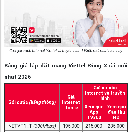
Các gói cước Internet Viettel và truyền hình TV360 mới nhất hiện nay.
Bảng giá lắp đặt mạng Viettel Đồng Xoài mới
nhất 2026
Giá combo
Internet và truyền
Giá
hình
Gói cước
(băng thông)
Internet
Xem qua
Xem qua
đơn lẻ
App
đầu thu
TV360
HD
NETVT1_T
(300Mbps)
195.000
215.000
235.000