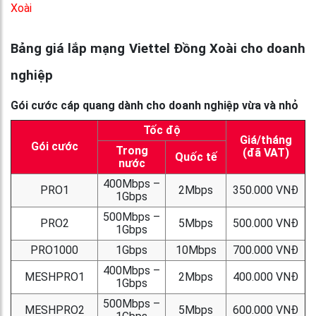
Xoài
Bảng giá lắp mạng Viettel Đồng Xoài cho doanh
nghiệp
Gói cước cáp quang dành cho doanh nghiệp vừa và nhỏ
Tốc độ
Giá/tháng
Gói cước
Trong
(đã VAT)
Quốc tế
nước
400Mbps –
PRO1
2Mbps
350.000 VNĐ
1Gbps
500Mbps –
PRO2
5Mbps
500.000 VNĐ
1Gbps
PRO1000
1Gbps
10Mbps
700.000 VNĐ
400Mbps –
MESHPRO1
2Mbps
400.000 VNĐ
1Gbps
500Mbps –
MESHPRO2
5Mbps
600.000 VNĐ