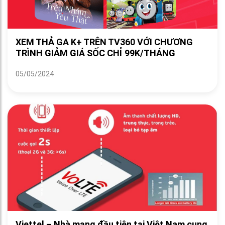
XEM THẢ GA K+ TRÊN TV360 VỚI CHƯƠNG
TRÌNH GIẢM GIÁ SỐC CHỈ 99K/THÁNG
05/05/2024
Viettel – Nhà mạng đầu tiên tại Việt Nam cung