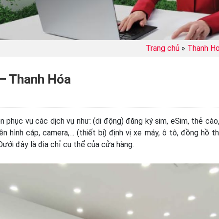
Trang chủ
»
Thanh H
 – Thanh Hóa
 phục vụ các dịch vụ như: (di động) đăng ký sim, eSim, thẻ cào,
ền hình cáp, camera,… (thiết bị) định vị xe máy, ô tô, đồng hồ t
Dưới đây là địa chỉ cụ thể của cửa hàng.