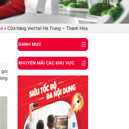
oá
»
Cửa hàng Viettel Hà Trung – Thanh Hóa
DANH MỤC
KHUYẾN MÃI CÁC KHU VỰC
 gói
hông