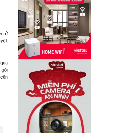
ên ở
uyệt
 qua
 gói
 cần