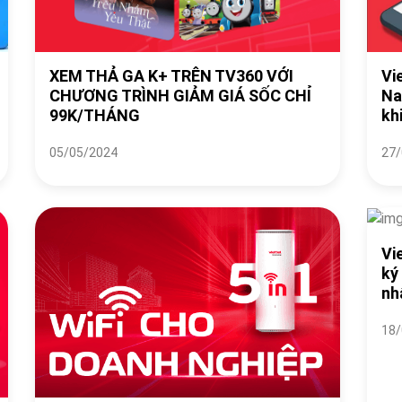
XEM THẢ GA K+ TRÊN TV360 VỚI
Vi
CHƯƠNG TRÌNH GIẢM GIÁ SỐC CHỈ
Na
99K/THÁNG
kh
05/05/2024
27/
Vi
ký
nh
18/