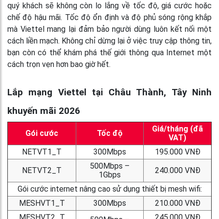
quý khách sẽ không còn lo lắng về tốc độ, giá cước hoặc
chế độ hậu mãi. Tốc độ ổn định và độ phủ sóng rộng khắp
mà Viettel mang lại đảm bảo người dùng luôn kết nối một
cách liền mạch. Không chỉ dừng lại ở việc truy cập thông tin,
bạn còn có thể khám phá thế giới thông qua Internet một
cách trọn vẹn hơn bao giờ hết.
Lắp mạng Viettel tại Châu Thành, Tây Ninh
khuyến mãi 2026
Giá/tháng (đã
Gói cước
Tốc độ
VAT)
NETVT1_T
300Mbps
195.000 VNĐ
500Mbps –
NETVT2_T
240.000 VNĐ
1Gbps
Gói cước internet nâng cao sử dụng thiết bị mesh wifi:
MESHVT1_T
300Mbps
210.000 VNĐ
MESHVT2_T
245.000 VNĐ