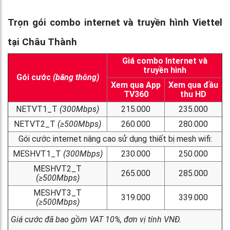
Trọn gói combo internet và truyền hình Viettel
tại Châu Thành
Giá combo Internet và
truyền hình
Gói cước
(băng thông)
Xem qua App
Xem qua đầu
TV360
thu HD
NETVT1_T
(300Mbps)
215.000
235.000
NETVT2_T
(≥500Mbps)
260.000
280.000
Gói cước internet nâng cao sử dụng thiết bị mesh wifi:
MESHVT1_T
(300Mbps)
230.000
250.000
MESHVT2_T
265.000
285.000
(≥500Mbps)
MESHVT3_T
319.000
339.000
(≥500Mbps)
Giá cước đã bao gồm VAT 10%, đơn vị tính VNĐ.