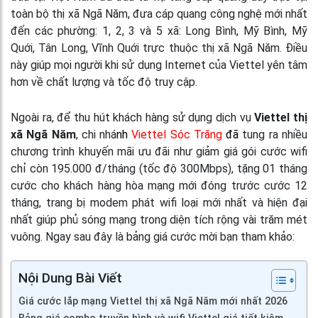
toàn bộ thị xã Ngã Năm, đưa cáp quang công nghệ mới nhất
đến các phường: 1, 2, 3 và 5 xã: Long Bình, Mỹ Bình, Mỹ
Quới, Tân Long, Vĩnh Quới trực thuộc thị xã Ngã Năm. Điều
này giúp mọi người khi sử dụng Internet của Viettel yên tâm
hơn về chất lượng và tốc độ truy cập.
Ngoài ra, để thu hút khách hàng sử dụng dịch vụ
Viettel thị
xã Ngã Năm
, chi nhá
nh
Viettel Sóc Trăng
đã
tung ra nhiều
chương trình khuyến mãi ưu đãi như giảm giá gói cước wifi
chỉ còn 195.000 đ/tháng (tốc độ 300Mbps), tặng 01 tháng
cước cho khách hàng hòa mạng mới đóng trước cước 12
tháng, trang bị modem phát wifi loại mới nhất và hiện đại
nhất giúp phủ sóng mạng trong diện tích rộng vài trăm mét
vuông. Ngay sau đây là bảng giá cước mời bạn tham khảo:
Nội Dung Bài Viết
Giá cước lắp mạng Viettel thị xã Ngã Năm mới nhất 2026