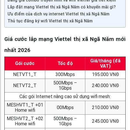
Bảng giá combo truyền hình và wifi Viettel giá tiết kiệm
Lắp đặt mạng Viettel thị xã Ngã Năm có khuyến mãi gì?
Ưu điểm của dịch vụ internet Viettel thị xã Ngã Năm
Thủ tục đăng ký wifi Viettel thị xã Ngã Năm
Giá cước lắp mạng Viettel thị xã Ngã Năm mới
nhất 2026
Giá/tháng (đã
Gói cước
Tốc độ
VAT)
NETVT1_T
300Mbps
195.000 VNĐ
500Mbps –
NETVT2_T
240.000 VNĐ
1Gbps
Các gói Internet nâng cao sử dụng wifi mesh:
MESHVT1_T +01
00Mbps
210.000 VNĐ
Home wifi
MESHVT2_T +02
500Mbps –
245.000 VNĐ
Home wifi
1Gbps