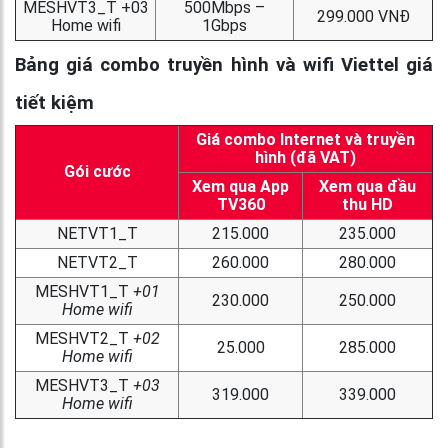
MESHVT3_T +03
500Mbps –
299.000 VNĐ
Home wifi
1Gbps
Bảng giá combo truyền hình và wifi Viettel giá
tiết kiệm
Giá combo Internet và truyền
hình (đã VAT)
Gói cước
Xem qua App
Xem qua đầu
TV360
thu HD
NETVT1_T
215.000
235.000
NETVT2_T
260.000
280.000
MESHVT1_T
+01
230.000
250.000
Home wifi
MESHVT2_T
+02
25.000
285.000
Home wifi
MESHVT3_T
+03
319.000
339.000
Home wifi