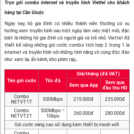
Trọn gói combo internet và truyền hình Viettel cho khách
hàng tại Cần Giuộc
Ngày nay, hộ gia đình có nhiều thành viên thường có xu
hướng xem truyền hình sau một ngày làm việc mệt mỏi, đặc
biệt là những hộ gia đình có người già và trẻ nhỏ. Viettel đã
thiết kế riêng những gói cước combo tích hợp 2 trọng 1 là
internet và truyền hình với những tính năng vô cùng độc đáo
như: xem lại, ẩn kênh, kho phim rạp,…
Giá/tháng (đã VAT)
Tên gói cước
Tốc độ
Xem qua
Xem qua App
đầu thu HD
Combo
300Mbps
215.000đ
235.000đ
NETVT1T
Combo
500Mbps –
260.000đ
280.000đ
NETVT2T
1Gbps
Gói cước nâng cao sử dụng kèm thiết bị mesh wifi:
Combo