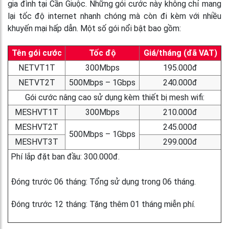
gia đình tại Cần Giuộc. Những gói cước này không chỉ mang
lại tốc độ internet nhanh chóng mà còn đi kèm với nhiều
khuyến mại hấp dẫn. Một số gói nổi bật bao gồm:
Tên gói cước
Tốc độ
Giá/tháng (đã VAT)
NETVT1T
300Mbps
195.000đ
NETVT2T
500Mbps – 1Gbps
240.000đ
Gói cước nâng cao sử dụng kèm thiết bị mesh wifi:
MESHVT1T
300Mbps
210.000đ
MESHVT2T
245.000đ
500Mbps – 1Gbps
MESHVT3T
299.000đ
Phí lắp đặt ban đầu: 300.000đ.
Đóng trước 06 tháng: Tổng sử dụng trong 06 tháng.
Đóng trước 12 tháng: Tặng thêm 01 tháng miễn phí.