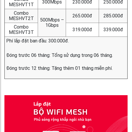
300Mbps
230.000đ
250.000đ
MESHVT1T
Combo
265.000đ
285.000đ
MESHVT2T
500Mbps –
1Gbps
Combo
319.000đ
339.000đ
MESHVT3T
Phí lắp đặt ban đầu: 300.000đ.
Đóng trước 06 tháng: Tổng sử dụng trong 06 tháng.
Đóng trước 12 tháng: Tặng thêm 01 tháng miễn phí.