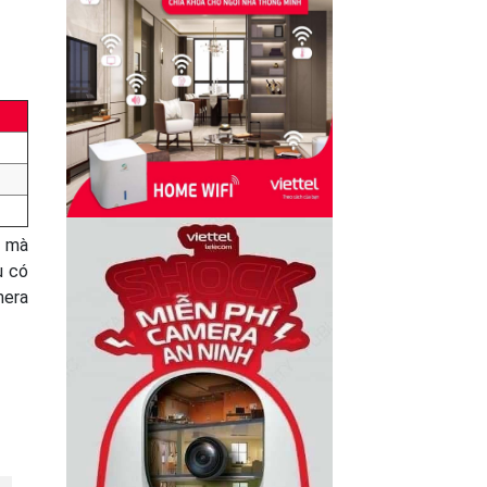
ụ mà
u có
mera