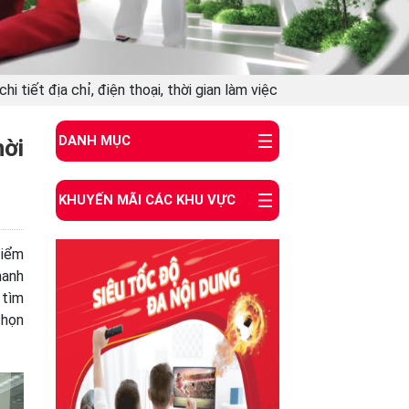
i tiết địa chỉ, điện thoại, thời gian làm việc
DANH MỤC
hời
KHUYẾN MÃI CÁC KHU VỰC
điểm
hanh
 tìm
chọn