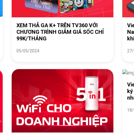
XEM THẢ GA K+ TRÊN TV360 VỚI
Vi
CHƯƠNG TRÌNH GIẢM GIÁ SỐC CHỈ
Na
99K/THÁNG
kh
05/05/2024
27/
Vi
ký
nh
18/