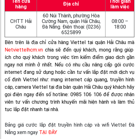
Tên cửa
Thời gian
Địa chỉ
hàng
làm việc
60 Núi Thành, phường Hòa
CHTT Hải
Cường Nam, quận Hải Châu,
08:00 –
Châu
Đà Nẵng. Điện thoại: (0236)
18:00
6525899
Bên trên là địa chỉ cửa hàng Viettel tại quận Hải Châu mà
Netviettelhcm.vn
chia sẽ đến quý khách, mong rằng giúp
ích cho quý khách trong việc tìm kiếm điểm giao dịch gần
ngay nơi mình ở nhất.
Nếu có nhu cầu nâng cấp gói cước
internet đang sử dụng hoặc cần tư vấn lắp đặt mới dịch vụ
cố định Viettel như: mạng internet cáp quang, truyền hình
cáp, camera Viettel tại địa bàn quận Hải Châu quý khách hãy
gọi điện ngay đến số hotline: 0985 106 106 để được nhân
viên tư vấn chương trình khuyến mãi hiện hành và làm thủ
tục lắp đặt nhanh tại nhà.
Bảng giá cước lắp đặt truyền hình cáp và wifi Viettel Đà
Nẵng xem ngay
TẠI ĐÂY