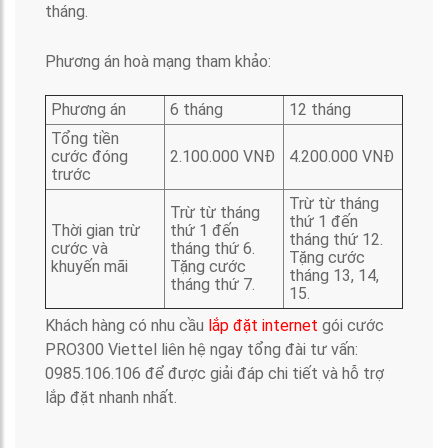
tháng.
Phương án hoà mạng tham khảo:
Phương án
6 tháng
12 tháng
Tổng tiền
cước đóng
2.100.000 VNĐ
4.200.000 VNĐ
trước
Trừ từ tháng
Trừ từ tháng
thứ 1 đến
Thời gian trừ
thứ 1 đến
tháng thứ 12.
cước và
tháng thứ 6.
Tặng cước
khuyến mãi
Tặng cước
tháng 13, 14,
tháng thứ 7.
15.
Khách hàng có nhu cầu
lắp đặt internet
gói cước
PRO300 Viettel liên hệ ngay tổng đài tư vấn:
0985.106.106 để được giải đáp chi tiết và hỗ trợ
lắp đặt nhanh nhất.