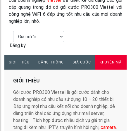
của doanh nghiệp
Viettel
đã thiết kế đa dạng các gói
cáp quang trong đó có gói cước PRO300 Viettel với
công nghệ WiFI 6 đáp ứng tốt nhu cầu của mọi doanh
nghiệp lớn, nhỏ.
Đăng ký
GIỚI THIỆU
BĂNG THÔNG
GIÁ CƯỚC
KHUYẾN MÃI
GIỚI THIỆU
Gói cước PRO300 Viettel là gói cước dành cho
doanh nghiệp có nhu cầu sử dụng 10 – 20 thiết bị.
Đáp ứng mọi nhu cầu kết nối cho doanh nghiệp, dễ
dàng triển khai các ứng dụng như mail server,
hosting… Tích hợp được nhiều dịch vụ giá trị gia
tăng đi kèm như IPTV, truyền hình hội nghị,
camera
,